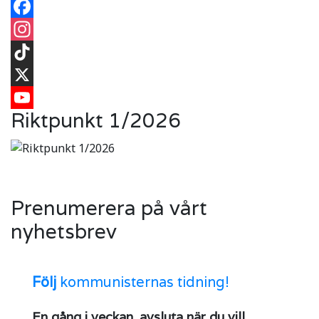
Facebook
Instagram
TikTok
X
Riktpunkt 1/2026
YouTube
Prenumerera på vårt
nyhetsbrev
Följ
kommunisternas tidning!
En gång i veckan, avsluta när du vill.