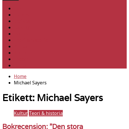
Hem
Inrikes
Utrikes
Fackligt
Partiet
Teori & historia
Klimat
Kultur
Ledare
Debatt
Home
Michael Sayers
Etikett:
Michael Sayers
Kultur
Teori & historia
Bokrecension: ”Den stora