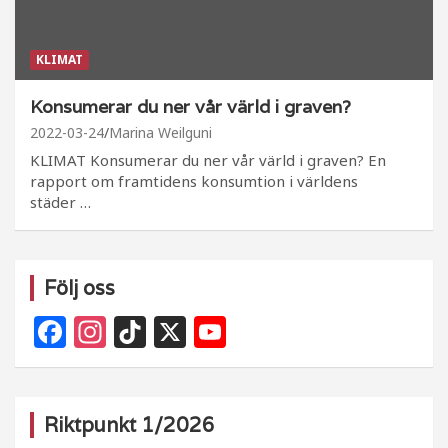
KLIMAT
Konsumerar du ner vår värld i graven?
2022-03-24
Marina Weilguni
KLIMAT Konsumerar du ner vår värld i graven? En
rapport om framtidens konsumtion i världens
städer …
Följ oss
F
In
Ti
X
Y
a
st
k
o
c
a
T
u
e
g
o
T
Riktpunkt 1/2026