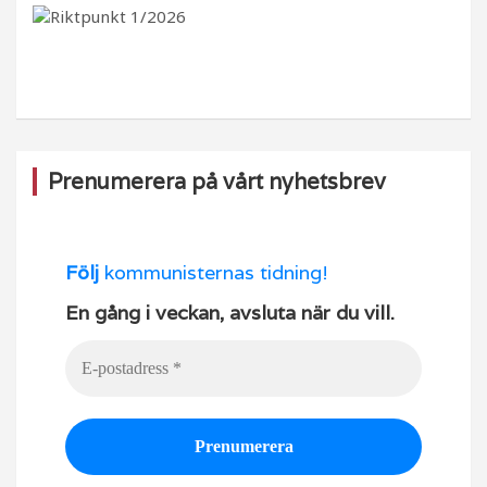
b
ra
k
u
o
m
b
o
e
k
Prenumerera på vårt nyhetsbrev
Följ
kommunisternas tidning!
En gång i veckan, avsluta när du vill.