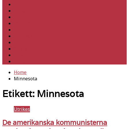
Hem
Inrikes
Utrikes
Fackligt
Partiet
Teori & historia
Klimat
Kultur
Ledare
Debatt
Home
Minnesota
Etikett:
Minnesota
Utrikes
De amerikanska kommunisterna