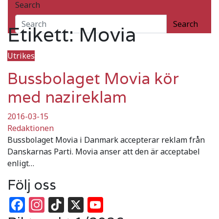
Search
Movia
Search
Etikett:
Movia
Utrikes
Bussbolaget Movia kör
med nazireklam
2016-03-15
Redaktionen
Bussbolaget Movia i Danmark accepterar reklam från
Danskarnas Parti. Movia anser att den är acceptabel
enligt…
Följ oss
Facebook
Instagram
TikTok
X
YouTube