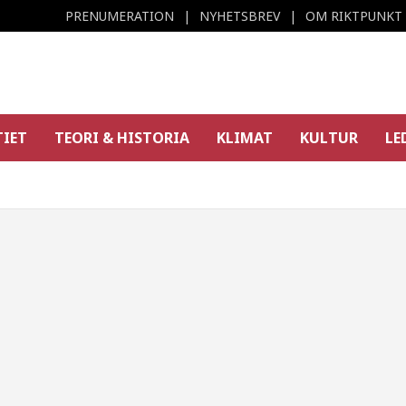
PRENUMERATION
NYHETSBREV
OM RIKTPUNKT
TIET
TEORI & HISTORIA
KLIMAT
KULTUR
LE