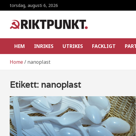
Skip
torsdag, augusti 6, 2026
to
content
RiktpunKt.nu
En klassmedveten tidning!
HEM
INRIKES
UTRIKES
FACKLIGT
PAR
Home
nanoplast
Etikett:
nanoplast