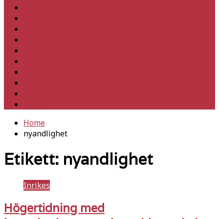
Hem
Inrikes
Utrikes
Fackligt
Partiet
Teori & historia
Klimat
Kultur
Ledare
Debatt
Home
nyandlighet
Etikett:
nyandlighet
Inrikes
Högertidning med