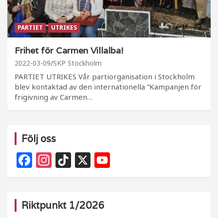
PARTIET
UTRIKES
Frihet för Carmen Villalba!
2022-03-09
SKP Stockholm
PARTIET UTRIKES Vår partiorganisation i Stockholm
blev kontaktad av den internationella ”Kampanjen för
frigivning av Carmen…
Följ oss
F
In
Ti
X
Y
a
st
k
o
c
a
T
u
e
g
o
T
Riktpunkt 1/2026