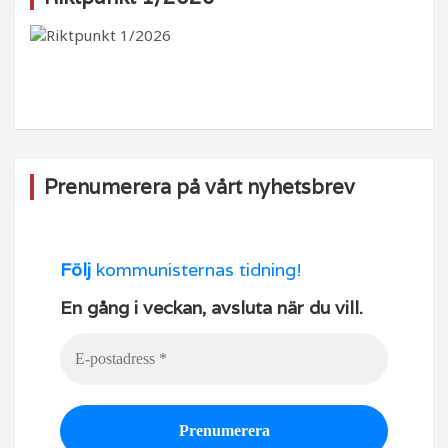
b
ra
k
u
o
m
b
o
e
k
Prenumerera på vårt nyhetsbrev
Följ
kommunisternas tidning!
En gång i veckan, avsluta när du vill.