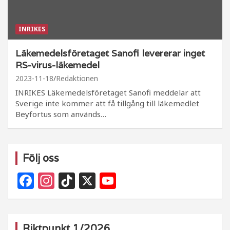
INRIKES
Läkemedelsföretaget Sanofi levererar inget
RS-virus-läkemedel
2023-11-18
Redaktionen
INRIKES Läkemedelsföretaget Sanofi meddelar att
Sverige inte kommer att få tillgång till läkemedlet
Beyfortus som används…
Följ oss
F
In
Ti
X
Y
a
st
k
o
c
a
T
u
e
g
o
T
Riktpunkt 1/2026