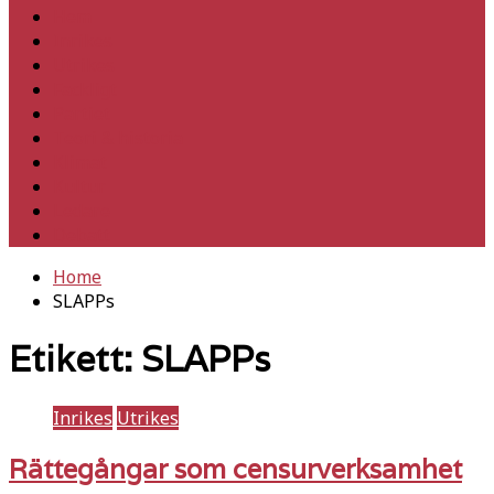
Hem
Inrikes
Utrikes
Fackligt
Partiet
Teori & historia
Klimat
Kultur
Ledare
Debatt
Home
SLAPPs
Etikett:
SLAPPs
Inrikes
Utrikes
Rättegångar som censurverksamhet