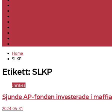
Utrikes
Fackligt
Partiet
Teori & historia
Klimat
Kultur
Ledare
Debatt
Home
SLKP
Etikett:
SLKP
Inrikes
Sjunde AP-fonden investerade i maffi
2024-05-31