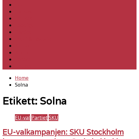
Hem
Inrikes
Utrikes
Fackligt
Partiet
Teori & historia
Klimat
Kultur
Ledare
Debatt
Home
Solna
Etikett:
Solna
EU-val
Partiet
SKU
EU-valkampanjen: SKU Stockholm