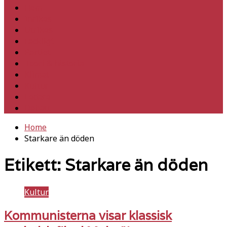
Hem
Inrikes
Utrikes
Fackligt
Partiet
Teori & historia
Klimat
Kultur
Ledare
Debatt
Home
Starkare än döden
Etikett:
Starkare än döden
Kultur
Kommunisterna visar klassisk