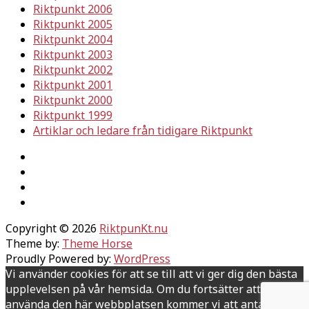
Riktpunkt 2006
Riktpunkt 2005
Riktpunkt 2004
Riktpunkt 2003
Riktpunkt 2002
Riktpunkt 2001
Riktpunkt 2000
Riktpunkt 1999
Artiklar och ledare från tidigare Riktpunkt
Copyright © 2026
RiktpunKt.nu
Theme by:
Theme Horse
Proudly Powered by:
WordPress
Vi använder cookies för att se till att vi ger dig den bästa
upplevelsen på vår hemsida. Om du fortsätter att
använda den här webbplatsen kommer vi att anta att du