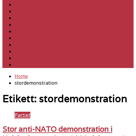
Hem
Inrikes
Utrikes
Fackligt
Partiet
Teori & historia
Klimat
Kultur
Ledare
Debatt
Home
stordemonstration
Etikett:
stordemonstration
Partiet
Stor anti-NATO demonstration i