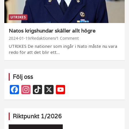
UTRIKES
Natos krigshundar skäller allt högre
2024-01-19
Redaktionen
1 Comment
UTRIKES De nationer som ingår i Nato måste nu vara
redo för att det blir ett…
Följ oss
F
In
Ti
X
Y
a
st
k
o
c
a
T
u
e
g
o
T
Riktpunkt 1/2026
b
ra
k
u