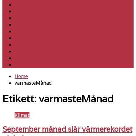
Hem
Inrikes
Utrikes
Fackligt
Partiet
Teori & historia
Klimat
Kultur
Ledare
Debatt
Home
varmasteMånad
Etikett:
varmasteMånad
Klimat
September månad slår värmerekordet