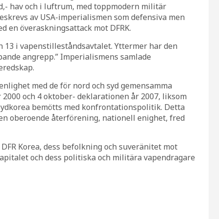
nd,- hav och i luftrum, med toppmodern militär
beskrevs av USA-imperialismen som defensiva men
med en överaskningsattack mot DFRK.
h 13 i vapenstilleståndsavtalet. Yttermer har den
ipande angrepp.” Imperialismens samlade
beredskap.
 i enlighet med de för nord och syd gemensamma
2000 och 4 oktober- deklarationen år 2007, liksom
 Sydkorea bemötts med konfrontationspolitik. Detta
en oberoende återförening, nationell enighet, fred
r DFR Korea, dess befolkning och suveränitet mot
apitalet och dess politiska och militära vapendragare