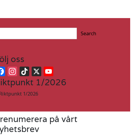
Search
ölj oss
Facebook
Instagram
TikTok
X
YouTube
iktpunkt 1/2026
renumerera på vårt
yhetsbrev