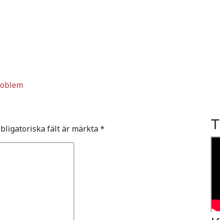
problem
T
bligatoriska fält är märkta
*