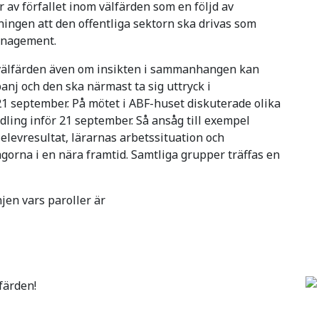
r av förfallet inom välfärden som en följd av
ningen att den offentliga sektorn ska drivas som
anagement.
i välfärden även om insikten i sammanhangen kan
panj och den ska närmast ta sig uttryck i
21 september. På mötet i ABF-huset diskuterade olika
ling inför 21 september. Så ansåg till exempel
elevresultat, lärarnas arbetssituation och
ågorna i en nära framtid. Samtliga grupper träffas en
jen vars paroller är
färden!