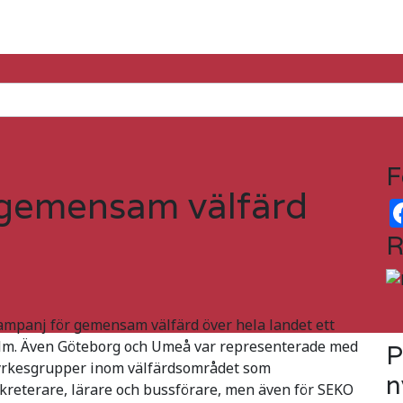
F
 gemensam välfärd
R
ampanj för gemensam välfärd över hela landet ett
olm. Även Göteborg och Umeå var representerade med
P
 yrkesgrupper inom välfärdsområdet som
n
ekreterare, lärare och bussförare, men även för SEKO