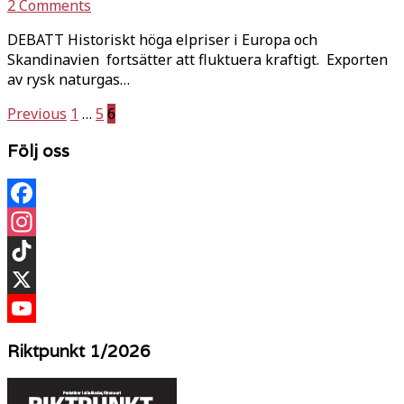
2 Comments
DEBATT Historiskt höga elpriser i Europa och
Skandinavien fortsätter att fluktuera kraftigt. Exporten
av rysk naturgas…
Sidnumrering
Previous
1
…
5
6
för
Följ oss
inlägg
Facebook
Instagram
TikTok
X
YouTube
Riktpunkt 1/2026