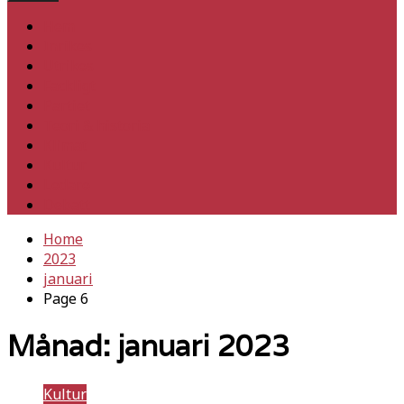
Hem
Inrikes
Utrikes
Fackligt
Partiet
Teori & historia
Klimat
Kultur
Ledare
Debatt
Home
2023
januari
Page 6
Månad:
januari 2023
Kultur