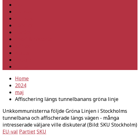
Hem
Inrikes
Utrikes
Fackligt
Partiet
Teori & historia
Klimat
Kultur
Ledare
Debatt
Home
2024
maj
Affischering längs tunnelbanans gröna linje
Unkkommunisterna följde Gröna Linjen i Stockholms
tunnelbana och affischerade längs vägen - många
intresserade väljare ville diskutera! (Bild: SKU Stockholm)
EU-val
Partiet
SKU