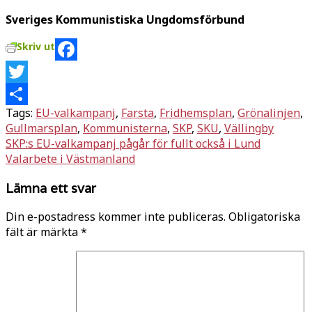
Sveriges Kommunistiska Ungdomsförbund
Skriv ut
Facebook
Twitter
Tags:
EU-valkampanj
,
Farsta
,
Fridhemsplan
,
Grönalinjen
,
Dela
Gullmarsplan
,
Kommunisterna
,
SKP
,
SKU
,
Vällingby
Inläggsnavigering
SKP:s EU-valkampanj pågår för fullt också i Lund
Valarbete i Västmanland
Lämna ett svar
Din e-postadress kommer inte publiceras.
Obligatoriska
fält är märkta
*