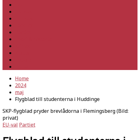
Hem
Inrikes
Utrikes
Fackligt
Partiet
Teori & historia
Klimat
Kultur
Ledare
Debatt
Home
2024
maj
Flygblad till studenterna i Huddinge
SKP-flygblad pryder brevlådorna i Flemingsberg (Bild:
privat)
EU-val
Partiet