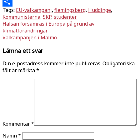
Twitter
Tags:
EU-valkampanj
,
flemingsberg
,
Huddinge
,
Dela
Kommunisterna
,
SKP
,
studenter
Inläggsnavigering
Hälsan försämras i Europa på grund av
klimatförändringar
Valkampanjen i Malmö
Lämna ett svar
Din e-postadress kommer inte publiceras.
Obligatoriska
fält är märkta
*
Kommentar
*
Namn
*