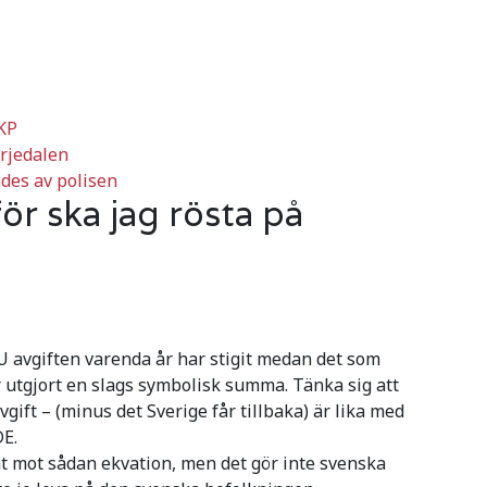
KP
ärjedalen
mdes av polisen
ör ska jag rösta på
U avgiften varenda år har stigit medan det som
ar utgjort en slags symbolisk summa. Tänka sig att
vgift – (minus det Sverige får tillbaka) är lika med
DE.
at mot sådan ekvation, men det gör inte svenska