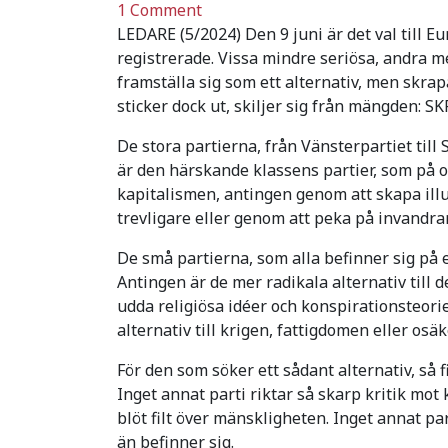
1 Comment
LEDARE (5/2024) Den 9 juni är det val till E
registrerade. Vissa mindre seriösa, andra mer.
framställa sig som ett alternativ, men skrap
sticker dock ut, skiljer sig från mängden: S
De stora partierna, från Vänsterpartiet til
är den härskande klassens partier, som på ol
kapitalismen, antingen genom att skapa illus
trevligare eller genom att peka på invandr
De små partierna, som alla befinner sig på e
Antingen är de mer radikala alternativ till d
udda religiösa idéer och konspirationsteorie
alternativ till krigen, fattigdomen eller osä
För den som söker ett sådant alternativ, så
Inget annat parti riktar så skarp kritik mo
blöt filt över mänskligheten. Inget annat par
än befinner sig.