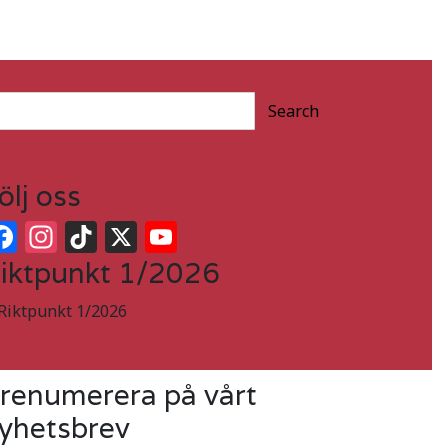
Search
ölj oss
Facebook
Instagram
TikTok
X
YouTube
iktpunkt 1/2026
renumerera på vårt
yhetsbrev