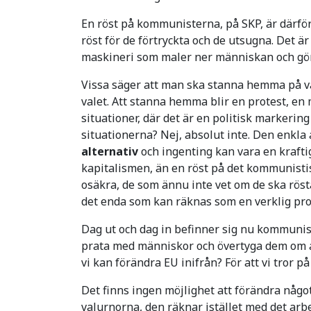
En röst på kommunisterna, på SKP, är därför 
röst för de förtryckta och de utsugna. Det är 
maskineri som maler ner människan och gör 
Vissa säger att man ska stanna hemma på va
valet. Att stanna hemma blir en protest, e
situationer, där det är en politisk markering 
situationerna? Nej, absolut inte. Den enkla
alternativ
och ingenting kan vara en krafti
kapitalismen, än en röst på det kommunisti
osäkra, de som ännu inte vet om de ska rösta e
det enda som kan räknas som en verklig pro
Dag ut och dag in befinner sig nu kommunist
prata med människor och övertyga dem om att ge
vi kan förändra EU inifrån? För att vi tror 
Det finns ingen möjlighet att förändra något
valurnorna, den räknar istället med det arb