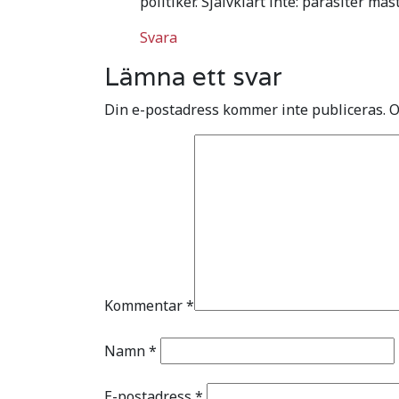
politiker. Självklart inte: parasiter m
Svara
Lämna ett svar
Din e-postadress kommer inte publiceras.
O
Kommentar
*
Namn
*
E-postadress
*