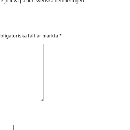
åste jo leva på den svenska befolkningen.
bligatoriska fält är märkta
*