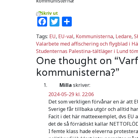
kommunisterna!
Skriv ut
Facebook
Twitter
Dela
Tags:
EU
,
EU-val
,
Kommunisterna
,
Ledare
,
S
Inläggsnavigering
Valarbete med affischering och flygblad i H
Studenternas Palestina-tältläger i Lund tö
One thought on “
Varf
kommunisterna?
”
Milla
skriver:
2024-05-29 kl. 22:06
Det som verkligen förvånar en är att E
Sverige får tillbaka utgör och alltid h
Facit i det här matteexemplet, dvs EU a
det de så förrädiskt kallar NETTOFLÖ
I femte klass hade eleverna protester