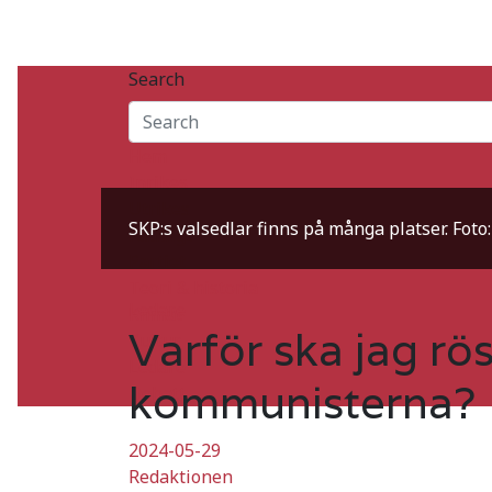
Search
Home
2024
maj
Hem
Varför ska jag rösta på kommunistern
Inrikes
Utrikes
SKP:s valsedlar finns på många platser. Foto
Fackligt
Partiet
Teori & historia
Ledare
Klimat
Varför ska jag rö
Kultur
Ledare
kommunisterna?
Debatt
2024-05-29
Redaktionen