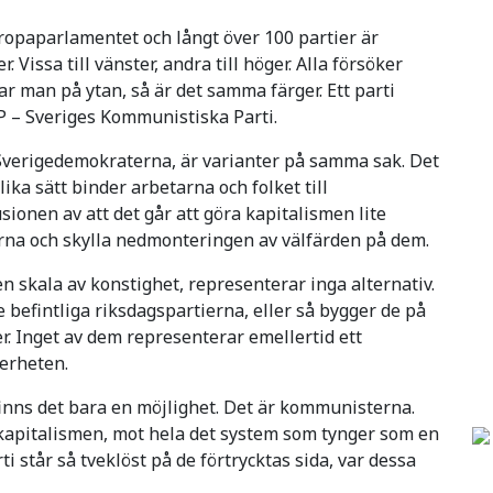
uropaparlamentet och långt över 100 partier är
 Vissa till vänster, andra till höger. Alla försöker
ar man på ytan, så är det samma färger. Ett parti
KP – Sveriges Kommunistiska Parti.
l Sverigedemokraterna, är varianter på samma sak. Det
ika sätt binder arbetarna och folket till
ionen av att det går att göra kapitalismen lite
arna och skylla nedmonteringen av välfärden på dem.
n skala av konstighet, representerar inga alternativ.
e befintliga riksdagspartierna, eller så bygger de på
r. Inget av dem representerar emellertid ett
kerheten.
 finns det bara en möjlighet. Det är kommunisterna.
t kapitalismen, mot hela det system som tynger som en
ti står så tveklöst på de förtrycktas sida, var dessa