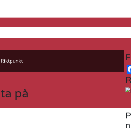
a?
F
: Riktpunkt
R
sta på
P
n