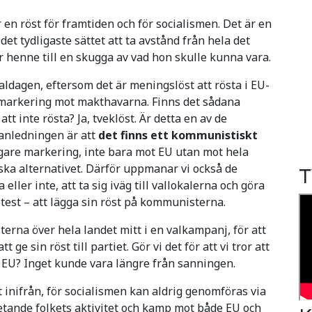
en röst för framtiden och för socialismen. Det är en
det tydligaste sättet att ta avstånd från hela det
henne till en skugga av vad hon skulle kunna vara.
ldagen, eftersom det är meningslöst att rösta i EU-
n markering mot makthavarna. Finns det sådana
att inte rösta? Ja, tveklöst. Är detta en av de
 anledningen är att
det finns ett kommunistiskt
gare markering, inte bara mot EU utan mot hela
ska alternativet. Därför uppmanar vi också de
T
ller inte, att ta sig iväg till vallokalerna och göra
test – att lägga sin röst på kommunisterna.
erna över hela landet mitt i en valkampanj, för att
 sin röst till partiet. Gör vi det för att vi tror att
på EU? Inget kunde vara längre från sanningen.
 inifrån, för socialismen kan aldrig genomföras via
etande folkets aktivitet och kamp mot både EU och