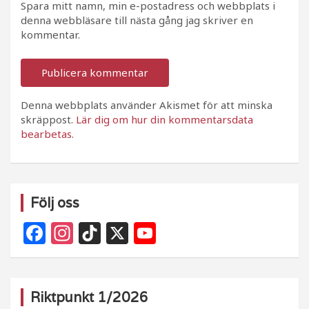
Spara mitt namn, min e-postadress och webbplats i
denna webbläsare till nästa gång jag skriver en
kommentar.
Denna webbplats använder Akismet för att minska
skräppost.
Lär dig om hur din kommentarsdata
bearbetas
.
Följ oss
F
In
Ti
X
Y
a
st
k
o
c
a
T
u
e
g
o
T
Riktpunkt 1/2026