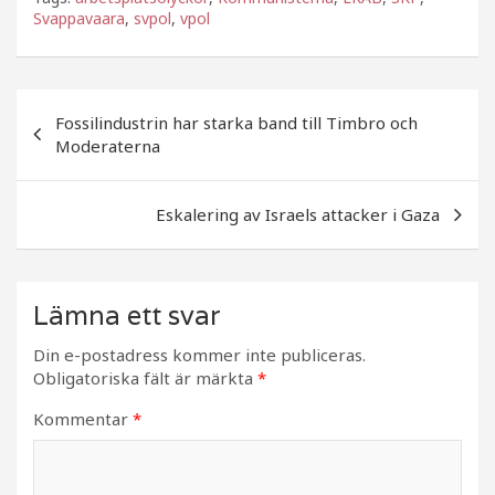
c
itt
a
Svappavaara
,
svpol
,
vpol
e
e
b
r
Inläggsnavigering
o
Fossilindustrin har starka band till Timbro och
Moderaterna
o
k
Eskalering av Israels attacker i Gaza
Lämna ett svar
Din e-postadress kommer inte publiceras.
Obligatoriska fält är märkta
*
Kommentar
*