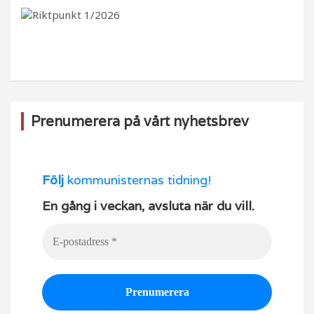
b
ra
k
u
o
m
b
o
e
k
Prenumerera på vårt nyhetsbrev
Följ
kommunisternas tidning!
En gång i veckan, avsluta när du vill.