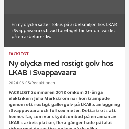
En ny olycka sätter fokus på arbetsmiljön hos LKAB
i Svappavaara och vad företaget tänker om värdet
på en arbetares liv.
FACKLIGT
Ny olycka med rostigt golv hos
LKAB i Svappavaara
2024-06-05
Redaktionen
FACKLIGT Sommaren 2018 omkom 21-åriga
elektrikern Julia Markström när hon trampade
igenom ett rostigt gallergolv på LKAB:s anläggning
i Svappavaara och föll sex meter. Detta trots att
hennes far, som var skyddsombud på en annan av
LKAB:s arbetsplatser, flera gånger hade påtalat
risken med de rostiga golven på de olika