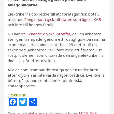
anläggningarna.
Elektrikerns död ledde till att företaget fick böta 3
miljoner.
Pengar som gick till staten som äger LKAB
och inte till hennes familj.
Nu har
en liknande olycka inträffat
, där en arbetare
återigen trampade igenom ett rostigt golv på samma
arbetsplats. Han undgick att falla 25 meter till en
säker död. Arbetaren var i färd med att åtgärda just
rostproblemen som orsakade den unga elektrikerns
död – sex år efter olyckan.
Alla de som trampat de rostiga golven under åren
efter olyckan är inte värda någon brådska. Eventuella
böter går ju bara runt i den kapitalistiska
statsapparaten.
Skriv ut
F
T
D
a
w
el
Tags:
arbetsplatsolyckor
,
Kommunisterna
,
LKAB
,
SKP
,