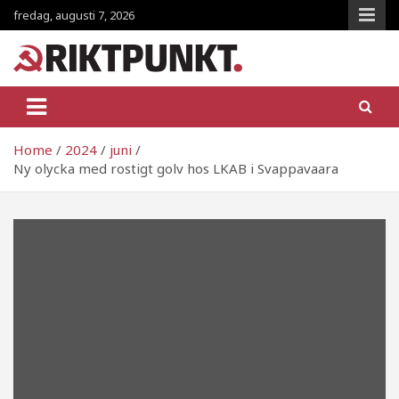
Skip
fredag, augusti 7, 2026
to
content
RiktpunKt.nu
En klassmedveten tidning!
Home
2024
juni
Ny olycka med rostigt golv hos LKAB i Svappavaara