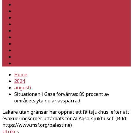
Hem
Inrikes
Utrikes
Fackligt
Partiet
Teori & historia
Klimat
Kultur
Ledare
Debatt
Home
2024
augusti
Situationen i Gaza förvärras: 89 procent av
områdets yta nu är avspärrad
Läkare utan gränsar har öppnat ett fältsjukhus, efter att
evakueringsorder utfärdats för Al Aqsa-sjukhuset. (Bild:
https://www.msf.org/palestine)
Utrikes