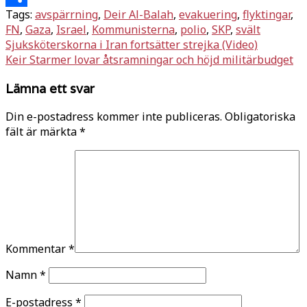
Tags:
avspärrning
,
Deir Al-Balah
,
evakuering
,
flyktingar
,
Dela
FN
,
Gaza
,
Israel
,
Kommunisterna
,
polio
,
SKP
,
svält
Inläggsnavigering
Sjuksköterskorna i Iran fortsätter strejka (Video)
Keir Starmer lovar åtsramningar och höjd militärbudget
Lämna ett svar
Din e-postadress kommer inte publiceras.
Obligatoriska
fält är märkta
*
Kommentar
*
Namn
*
E-postadress
*