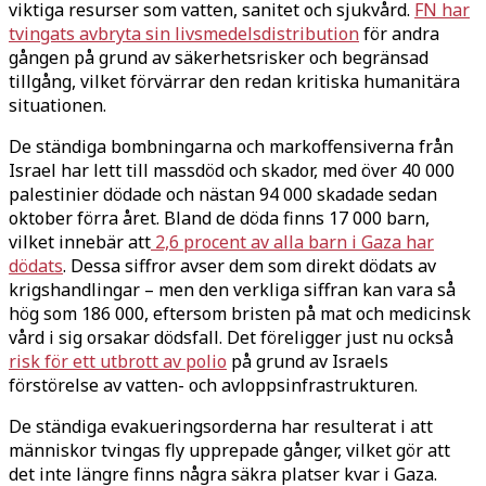
viktiga resurser som vatten, sanitet och sjukvård.
FN har
tvingats avbryta sin livsmedelsdistribution
för andra
gången på grund av säkerhetsrisker och begränsad
tillgång, vilket förvärrar den redan kritiska humanitära
situationen.
De ständiga bombningarna och markoffensiverna från
Israel har lett till massdöd och skador, med över 40 000
palestinier dödade och nästan 94 000 skadade sedan
oktober förra året. Bland de döda finns 17 000 barn,
vilket innebär att
2,6 procent av alla barn i Gaza har
dödats
. Dessa siffror avser dem som direkt dödats av
krigshandlingar – men den verkliga siffran kan vara så
hög som 186 000, eftersom bristen på mat och medicinsk
vård i sig orsakar dödsfall. Det föreligger just nu också
risk för ett utbrott av polio
på grund av Israels
förstörelse av vatten- och avloppsinfrastrukturen.
De ständiga evakueringsorderna har resulterat i att
människor tvingas fly upprepade gånger, vilket gör att
det inte längre finns några säkra platser kvar i Gaza.