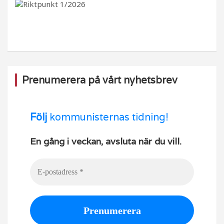
b
ra
k
u
o
m
b
o
e
k
Prenumerera på vårt nyhetsbrev
Följ
kommunisternas tidning!
En gång i veckan, avsluta när du vill.