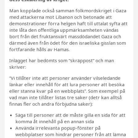
Man kopplade också samman folkmordskriget i Gaza
med attackerna mot Libanon och betonade att
demonstrationer förra helgen haft till uttalat syfta att
inte låta den offentliga uppmärksamheten vändas
bort från det fruktansvärt massdödandet Gaza och
därmed även från ödet för den israeliska gisslan som
fortfarande hålls av Hamas.
Inlägget har bedömts som ”skräppost” och man
skriver:
”Vi tillåter inte att personer använder vilseledande
länkar eller innehåll för att lura personer att besöka
eller stanna kvar på en webbplats”. Som exempel på
vad man inte tillåter listas tre saker (detr kan alltså
finnas fler och andra förbjudna saker):
Säga till personer att de måste gilla en sida för att
komma åt innehåll på en annan sida
Använda irrelevanta popup-fönster på
webbplatser som hindrar personer från att lämna