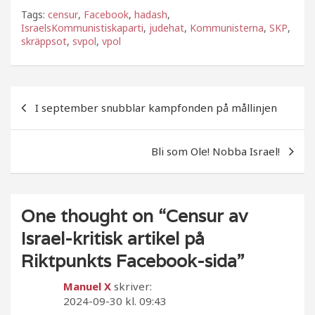
a
w
el
Tags:
censur
,
Facebook
,
hadash
,
c
itt
a
IsraelsKommunistiskaparti
,
judehat
,
Kommunisterna
,
SKP
,
skräppsot
e
,
svpol
e
,
vpol
b
r
o
Inläggsnavigering
I september snubblar kampfonden på mållinjen
o
k
Bli som Ole! Nobba Israel!
One thought on “
Censur av
Israel-kritisk artikel på
Riktpunkts Facebook-sida
”
Manuel X
skriver:
2024-09-30 kl. 09:43