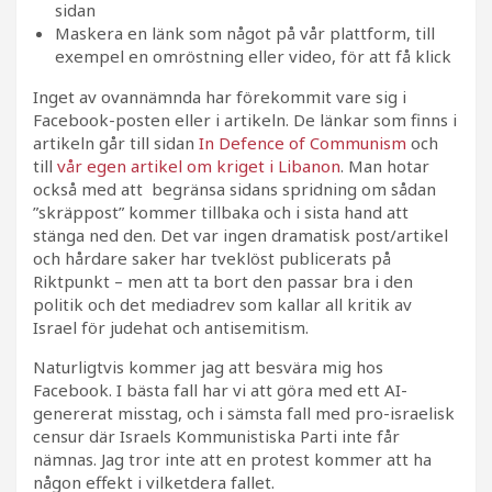
sidan
Maskera en länk som något på vår plattform, till
exempel en omröstning eller video, för att få klick
Inget av ovannämnda har förekommit vare sig i
Facebook-posten eller i artikeln. De länkar som finns i
artikeln går till sidan
In Defence of Communism
och
till
vår egen artikel om kriget i Libanon
. Man hotar
också med att begränsa sidans spridning om sådan
”skräppost” kommer tillbaka och i sista hand att
stänga ned den. Det var ingen dramatisk post/artikel
och hårdare saker har tveklöst publicerats på
Riktpunkt – men att ta bort den passar bra i den
politik och det mediadrev som kallar all kritik av
Israel för judehat och antisemitism.
Naturligtvis kommer jag att besvära mig hos
Facebook. I bästa fall har vi att göra med ett AI-
genererat misstag, och i sämsta fall med pro-israelisk
censur där Israels Kommunistiska Parti inte får
nämnas. Jag tror inte att en protest kommer att ha
någon effekt i vilketdera fallet.