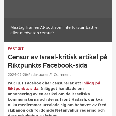
Misstag från en AI-bott som inte förstår bättre,
eller medveten censur?
PARTIET
Censur av Israel-kritisk artikel på
Riktpunkts Facebook-sida
2024-09-26
Redaktionen
1 Comment
PARTIET Facebook har censurerat ett
inlägg på
Riktpunkts sida
. Inlägget handlade om
annonsering av en artikel om de israeliska
kommunisterna och deras front Hadash, där två
olika medlemmar uttalade sig om behovet av fred
i Libanon och fördömde Netanyahus regering och
dess eskalering av kriget.