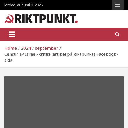
Skip
lördag, augusti 8, 2026
to
content
RiktpunKt.nu
En klassmedveten tidning!
Home
2024
september
Censur av Israel-kritisk artikel på Riktpunkts Facebook-
sida