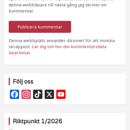
denna webbläsare till nästa gång jag skriver en
kommentar.
Denna webbplats använder Akismet för att minska
skräppost.
Lär dig om hur din kommentarsdata
bearbetas
.
Följ oss
F
In
Ti
X
Y
a
st
k
o
c
a
T
u
e
g
o
T
Riktpunkt 1/2026