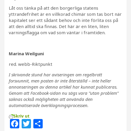
Låt oss tänka på att den borgerliga statens
yttrandefrihet är en villkorad chimär som tas bort när
kapitalet ser ett sådant behov och inte förlita oss på
att den alltid ska finnas. Det här är en liten, liten
varningsflagga om vad som väntar i framtiden.
Marina Weilguni
red. webb-Riktpunkt
I skrivande stund har aviseringen om regelbrott
forsvunnit, men posten är inte återställd – inte heller
annonseringen av denna artikel har kunnat publiceras.
Genom att Facebook-sidan nu sägs vara ”utan problem”
saknas också möjligheten att använda den
automatiserade överklagningsprocessen.
Skriv ut
F
T
D