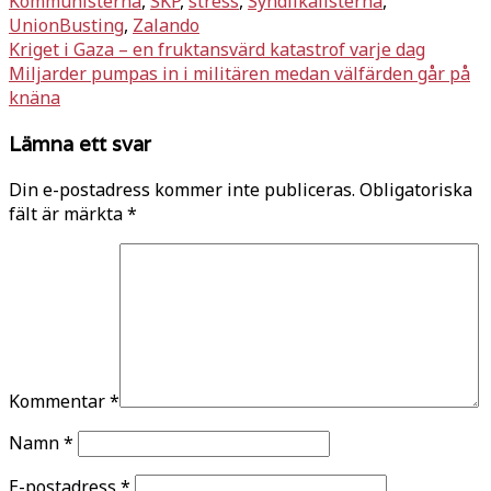
Kommunisterna
,
SKP
,
stress
,
Syndilkalisterna
,
UnionBusting
,
Zalando
Inläggsnavigering
Kriget i Gaza – en fruktansvärd katastrof varje dag
Miljarder pumpas in i militären medan välfärden går på
knäna
Lämna ett svar
Din e-postadress kommer inte publiceras.
Obligatoriska
fält är märkta
*
Kommentar
*
Namn
*
E-postadress
*