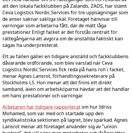
att den lokala fackklubben på Zalando, ZADS, har stämt
Ceva Logistics Nordic Services för tre uppsägningar som
de anser saknar sakliga skäl. Företaget hänvisar till
varningar som arbetarna fått, där de mätt låga
prestationer. Enligt facket är det förstås centralt för
rättegångarna att avgöra om de anställda faktiskt kan
sägas ha underpresterat.
Ett av fallen gäller en tidigare anställd och fackklubbens
dåvarande ordförande, som blev varslad när Ceva
Logistics Nordic Services fick reda på hans roll i facket,
menar Agnes Lansrot, förhandlingssekreterare på
Stockholms LS. Hon menar att det finns ett direkt
samband, även om arbetsköparna hävdar att det handlar
om hans prestationer och varningar.
Arbetaren har tidigare rapporterat
om hur Idriss
Mohamed, som var med och startade upp den
syndikalistiska sektionen på lagret, blev sparkad. Agnes
Lansrot menar att företaget använder sig av ”union
busting”, det vill säga man motarbetar och ifrågasätter