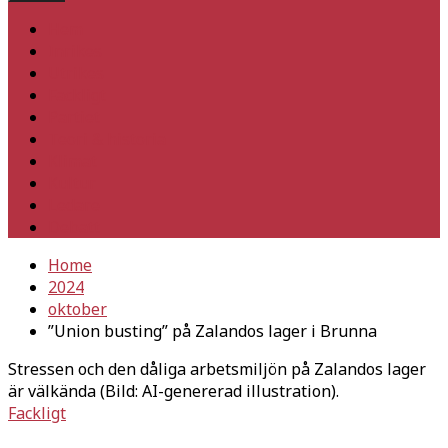
Hem
Inrikes
Utrikes
Fackligt
Partiet
Teori & historia
Klimat
Kultur
Ledare
Debatt
Home
2024
oktober
”Union busting” på Zalandos lager i Brunna
Stressen och den dåliga arbetsmiljön på Zalandos lager
är välkända (Bild: AI-genererad illustration).
Fackligt