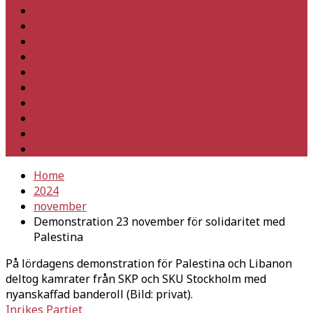
Hem
Inrikes
Utrikes
Fackligt
Partiet
Teori & historia
Klimat
Kultur
Ledare
Debatt
Home
2024
november
Demonstration 23 november för solidaritet med
Palestina
På lördagens demonstration för Palestina och Libanon
deltog kamrater från SKP och SKU Stockholm med
nyanskaffad banderoll (Bild: privat).
Inrikes
Partiet