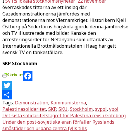
I
SVT:s lokala stockholmsnyheter 22 november
överraskades tittarna av ett inslag där
Gazademonstrationerna jämfördes med
demonstrationerna mot Vietnamkriget. Historikern Kjell
Östberg på Södertörns högskola gjorde denna jämförelse
och TV illustrerade med bilder. Kanske den
arresteringsorder för Netanyahu som utfärdats av
Internationella Brottmålsdomstolen i Haag har gett
svensk TV en tankeställare.
SKP Stockholm
Skriv ut
Facebook
Twitter
Tags:
Demonstration
,
Kommunisterna
,
Dela
Palestinasolidaritet
,
SKP
,
SKU
,
Stockholm
,
svpol
,
vpol
Inläggsnavigering
Det sista solidaritetslägret för Palestina revs i Göteborg
Under den post-sovjetiska eran förfaller Rysslands
småstäder och urbana centra fylls tills