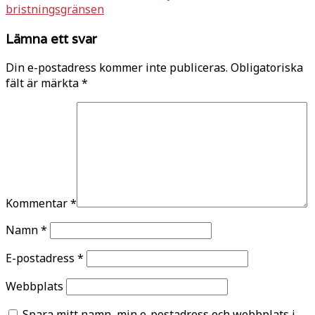
bristningsgränsen
Lämna ett svar
Din e-postadress kommer inte publiceras.
Obligatoriska
fält är märkta
*
Kommentar
*
Namn
*
E-postadress
*
Webbplats
Spara mitt namn, min e-postadress och webbplats i