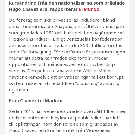
kursändring från den nationalisering som präglade
Hugo Chávez era, rapporterar
El Mundo
.
De företag som ska privatiseras inkluderar bland
annat Siderúrgica de Guayana, en ståltillverkningsjätte
som grundades 1953 och har spelat en avgörande roll
i regionens industri. Enligt Venezuelas konfederation
av industriföretag är redan cirka 350 statliga företag
redo för försäljning. Förespråkare för privatiseringen
menar att detta kan ”rädda ekonomin”, medan
oppositionen och många experter uttrycker djup
skepsis. Den politiske analytikern Walter Molina
hävdar exempelvis att privatiseringarna i ett korrupt
system riskerar att leda till en ”plundring” av statlig
egendom.
Från Chávez till Maduro
Sedan 2018 har Venezuela gradvis övergått till en mer
dollarorienterad och nyliberal politik, vilket har lett
till splittringar inom den rörelse som grundades av
Hugo Chávez och kraftig kritik från Venezuelas