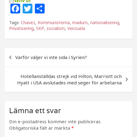
Skriv ut
F
T
D
a
w
el
Tags:
Chavez
,
Kommunisterna
,
maduro
,
nationalisering
,
c
itt
a
Privatisering
,
SKP
,
socialism
,
Venzuela
e
e
b
r
Inläggsnavigering
o
Varför väljer vi inte sida i Syrien?
o
k
Hotellanställdas strejk vid Hilton, Marriott och
Hyatt i USA avslutades med seger för arbetarna
Lämna ett svar
Din e-postadress kommer inte publiceras.
Obligatoriska fält är märkta
*