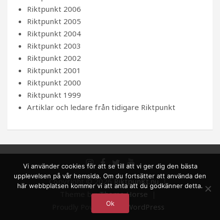
Riktpunkt 2006
Riktpunkt 2005
Riktpunkt 2004
Riktpunkt 2003
Riktpunkt 2002
Riktpunkt 2001
Riktpunkt 2000
Riktpunkt 1999
Artiklar och ledare från tidigare Riktpunkt
Vi använder cookies för att se till att vi ger dig den bästa
upplevelsen på vår hemsida. Om du fortsätter att använda den
Copyright © 2026
RiktpunKt.nu
här webbplatsen kommer vi att anta att du godkänner detta.
Theme by:
Theme Horse
Ok
Proudly Powered by:
WordPress