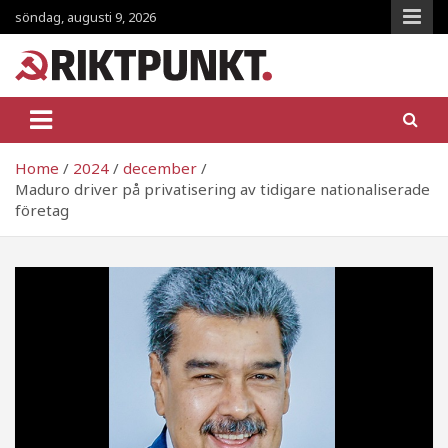
Skip
söndag, augusti 9, 2026
to
content
RiktpunKt.nu
En klassmedveten tidning!
Home
2024
december
Maduro driver på privatisering av tidigare nationaliserade
företag