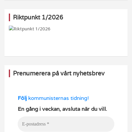
c
a
T
u
e
g
o
T
Riktpunkt 1/2026
b
ra
k
u
o
m
b
o
e
k
Prenumerera på vårt nyhetsbrev
Följ
kommunisternas tidning!
En gång i veckan, avsluta när du vill.