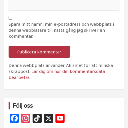
Spara mitt namn, min e-postadress och webbplats i
denna webbläsare till nästa gång jag skriver en
kommentar.
Denna webbplats använder Akismet för att minska
skräppost.
Lär dig om hur din kommentarsdata
bearbetas
.
Följ oss
F
In
Ti
X
Y
a
st
k
o