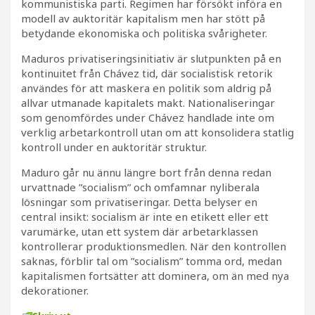
kommunistiska parti. Regimen har försökt införa en
modell av auktoritär kapitalism men har stött på
betydande ekonomiska och politiska svårigheter.
Maduros privatiseringsinitiativ är slutpunkten på en
kontinuitet från Chávez tid, där socialistisk retorik
användes för att maskera en politik som aldrig på
allvar utmanade kapitalets makt. Nationaliseringar
som genomfördes under Chávez handlade inte om
verklig arbetarkontroll utan om att konsolidera statlig
kontroll under en auktoritär struktur.
Maduro går nu ännu längre bort från denna redan
urvattnade ”socialism” och omfamnar nyliberala
lösningar som privatiseringar. Detta belyser en
central insikt: socialism är inte en etikett eller ett
varumärke, utan ett system där arbetarklassen
kontrollerar produktionsmedlen. När den kontrollen
saknas, förblir tal om ”socialism” tomma ord, medan
kapitalismen fortsätter att dominera, om än med nya
dekorationer.