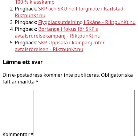
100 % klasskamp
Pingback:
SKP och SKU höll torgmöte i Karlstad -
RiktpunKt.nu
Pingback:
Flygbladsutdelning i Skåne - RiktpunKt.nu
Pingback:
Borlänge i fokus för SKP:s
avtalsrörelsekampanj - RiktpunKt.nu
Pingback:
SKP Uppsala i kampanj inför
avtalsrörelsen - RiktpunKt.nu
Lämna ett svar
Din e-postadress kommer inte publiceras.
Obligatoriska
fält är märkta
*
Kommentar
*