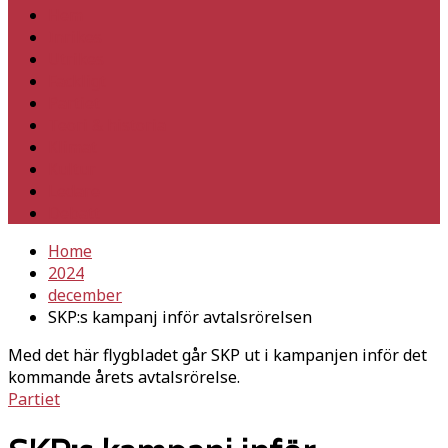
Hem
Inrikes
Utrikes
Fackligt
Partiet
Teori & historia
Klimat
Kultur
Ledare
Debatt
Home
2024
december
SKP:s kampanj inför avtalsrörelsen
Med det här flygbladet går SKP ut i kampanjen inför det
kommande årets avtalsrörelse.
Partiet