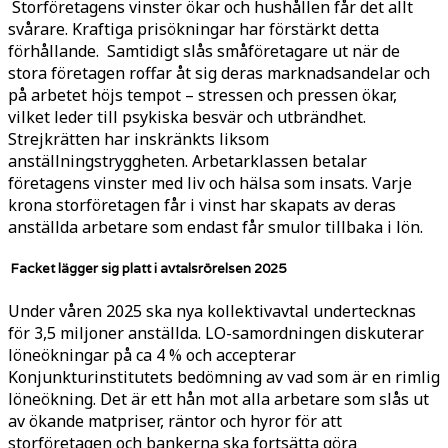
Storföretagens vinster ökar och hushållen får det allt
svårare. Kraftiga prisökningar har förstärkt detta
förhållande. Samtidigt slås småföretagare ut när de
stora företagen roffar åt sig deras marknadsandelar och
på arbetet höjs tempot – stressen och pressen ökar,
vilket leder till psykiska besvär och utbrändhet.
Strejkrätten har inskränkts liksom
anställningstryggheten. Arbetarklassen betalar
företagens vinster med liv och hälsa som insats. Varje
krona storföretagen får i vinst har skapats av deras
anställda arbetare som endast får smulor tillbaka i lön.
Facket lägger sig platt i avtalsrörelsen 2025
Under våren 2025 ska nya kollektivavtal undertecknas
för 3,5 miljoner anställda. LO-samordningen diskuterar
löneökningar på ca 4 % och accepterar
Konjunkturinstitutets bedömning av vad som är en rimlig
löneökning. Det är ett hån mot alla arbetare som slås ut
av ökande matpriser, räntor och hyror för att
storföretagen och bankerna ska fortsätta göra