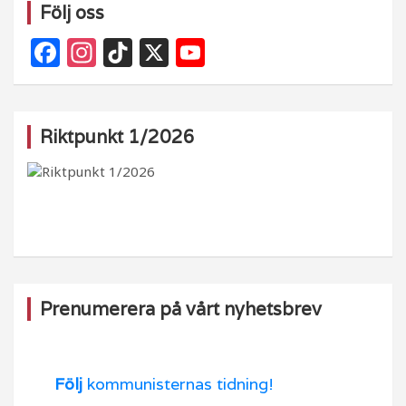
Följ oss
F
In
Ti
X
Y
a
st
k
o
c
a
T
u
e
g
o
T
Riktpunkt 1/2026
b
ra
k
u
o
m
b
o
e
k
Prenumerera på vårt nyhetsbrev
Följ
kommunisternas tidning!