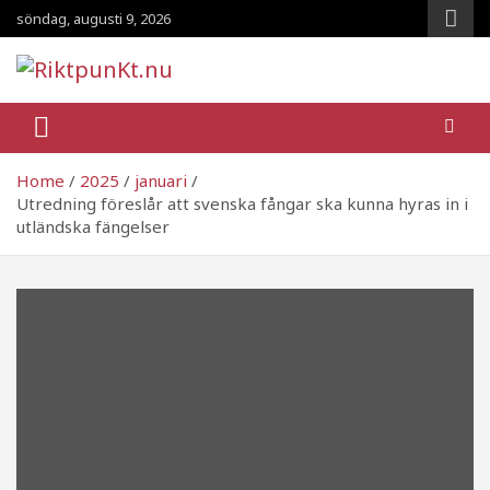
Skip
söndag, augusti 9, 2026
to
content
RiktpunKt.nu
En klassmedveten tidning!
Home
2025
januari
Utredning föreslår att svenska fångar ska kunna hyras in i
utländska fängelser