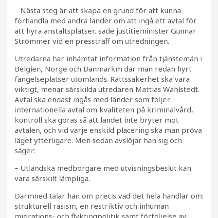
– Nästa steg är att skapa en grund för att kunna
förhandla med andra länder om att ingå ett avtal för
att hyra anstaltsplatser, sade justitieminister Gunnar
Strömmer vid en pressträff om utredningen.
Utredarna har inhämtat information från tjänstemän i
Belgien, Norge och Danmarkm där man redan hyrt
fängelseplatser utomlands. Rättssäkerhet ska vara
viktigt, menar särskilda utredaren Mattias Wahlstedt.
Avtal ska endast ingås med länder som följer
internationella avtal om kvaliteten på kriminalvård,
kontroll ska göras så att landet inte bryter mot
avtalen, och vid varje enskild placering ska man pröva
läget ytterligare. Men sedan avslöjar han sig och
säger:
– Utländska medborgare med utvisningsbeslut kan
vara särskilt lämpliga.
Därmned talar han om precis vad det hela handlar om:
strukturell rasism, en restriktiv och inhuman
migrations- och flyktingpolitik samt förföljelse av