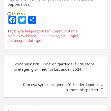
papperslösa.
Skriv ut
F
T
D
a
w
el
Tags:
hyra fängelseplatser
,
Kommunisterna
,
c
itt
a
Mattias Wahlstedt
,
papperslösa
,
SKP
,
svpol
,
utvisningsbeslut
e
e
,
vpol
b
r
o
Inläggsnavigering
Ekonomisk kris i Kina: en fjärdedel av de stora
o
företagen gick med förlust under 2024
k
Den nya syriska regimen förbjuder landets
kommunistpartier