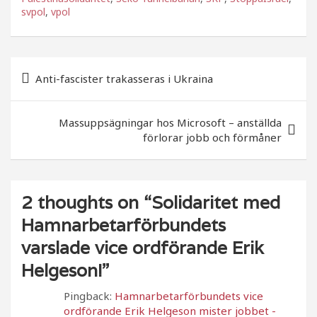
svpol
,
e
vpol
e
b
r
o
Inläggsnavigering
Anti-fascister trakasseras i Ukraina
o
k
Massuppsägningar hos Microsoft – anställda
förlorar jobb och förmåner
2 thoughts on “
Solidaritet med
Hamnarbetarförbundets
varslade vice ordförande Erik
Helgeson!
”
Pingback:
Hamnarbetarförbundets vice
ordförande Erik Helgeson mister jobbet -