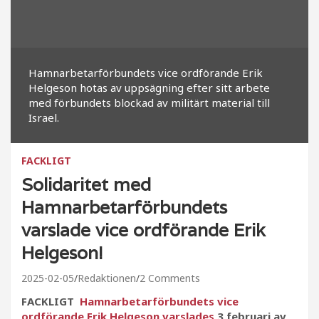
Hamnarbetarförbundets vice ordförande Erik
Helgeson hotas av uppsägning efter sitt arbete
med förbundets blockad av militärt material till
Israel.
FACKLIGT
Solidaritet med
Hamnarbetarförbundets
varslade vice ordförande Erik
Helgeson!
2025-02-05
Redaktionen
2 Comments
FACKLIGT
Hamnarbetarförbundets vice
ordförande Erik Helgeson varslades
3 februari av