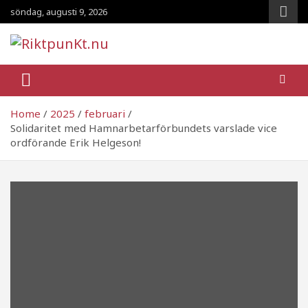
Skip
söndag, augusti 9, 2026
to
content
RiktpunKt.nu
En klassmedveten tidning!
Home
2025
februari
Solidaritet med Hamnarbetarförbundets varslade vice
ordförande Erik Helgeson!