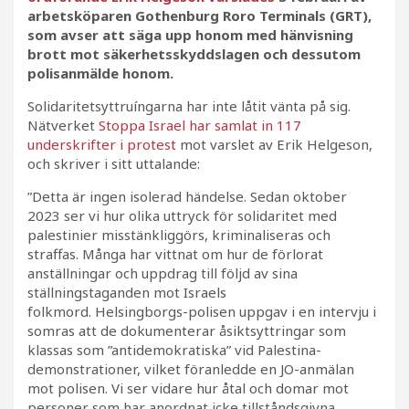
arbetsköparen Gothenburg Roro Terminals (GRT),
som avser att säga upp honom med hänvisning
brott mot säkerhetsskyddslagen och dessutom
polisanmälde honom.
Solidaritetsyttruíngarna har inte låtit vänta på sig.
Nätverket
Stoppa Israel har samlat in 117
underskrifter i protest
mot varslet av Erik Helgeson,
och skriver i sitt uttalande:
”Detta är ingen isolerad händelse. Sedan oktober
2023 ser vi hur olika uttryck för solidaritet med
palestinier misstänkliggörs, kriminaliseras och
straffas. Många har vittnat om hur de förlorat
anställningar och uppdrag till följd av sina
ställningstaganden mot Israels
folkmord. Helsingborgs-polisen uppgav i en intervju i
somras att de dokumenterar åsiktsyttringar som
klassas som ”antidemokratiska” vid Palestina-
demonstrationer, vilket föranledde en JO-anmälan
mot polisen. Vi ser vidare hur åtal och domar mot
personer som har anordnat icke tillståndsgivna