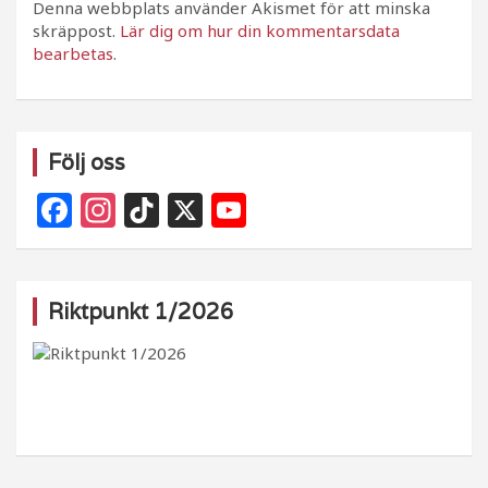
Denna webbplats använder Akismet för att minska
skräppost.
Lär dig om hur din kommentarsdata
bearbetas
.
Följ oss
F
In
Ti
X
Y
a
st
k
o
c
a
T
u
e
g
o
T
Riktpunkt 1/2026
b
ra
k
u
o
m
b
o
e
k