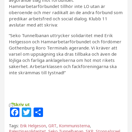
Hamnarbetarförbundet tillhör inte LO utan är
oberoende och mer radikalt än de andra förbund som
predikar arbetsfred och social dialog. Klubb 11
avslutar med att skriva:
”Seko Tunnelbanan uttrycker solidaritet med Erik
Helgesson och Hamnarbetarförbundet och fördömer
Gothenburg Roro Terminals agerande. Vi kräver att
varsel om uppsägning ska dras tillbaka och även de
löjliga och farliga anklagelserna om hot mot rikets
säkerhet. Arbetarklassen och fackföreningarna ska
inte skrämmas till tystnad!”
Skriv ut
F
T
D
a
w
el
Tags:
Erik Helgeson
,
GRT
,
Kommunisterna
,
c
itt
a
Palestinasolidaritet
,
Seko Tunnelbanan
,
SKP
,
StoppaIsrael
,