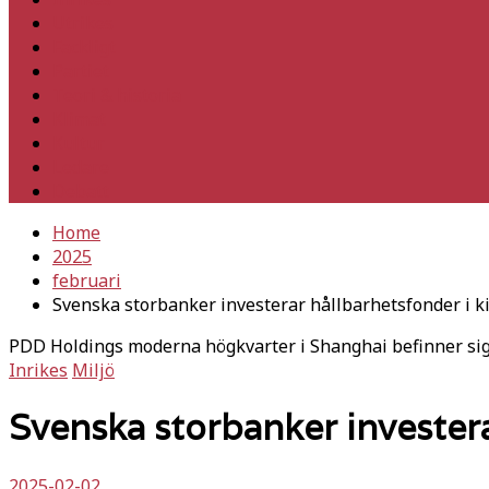
Utrikes
Fackligt
Partiet
Teori & historia
Klimat
Kultur
Ledare
Debatt
Home
2025
februari
Svenska storbanker investerar hållbarhetsfonder i 
PDD Holdings moderna högkvarter i Shanghai befinner sig 
Inrikes
Miljö
Svenska storbanker invester
2025-02-02