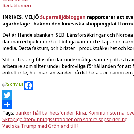
Redaktionen
INRIKES, MILJÖ
Supermiljöbloggen
rapporterar att sve
ägarbolaget bakom den kinesiska shoppingplattformen
Det är Handelsbanken, SEB, Länsförsäkringar och Nordea
där man erbjuder oerhört billiga varor och skapar en närm
media. Detta faktum, och brister i produktsäkerhet och 
Slit- och släng-filosofin där undermåliga varor spottas f
arbetare som sliter under bedrövliga förhållanden för at
enkelt inte, hur man än vänder på det hela – och ännu en gå
Skriv ut
Facebook
Twitter
Tags:
banker
,
hållbarhetsfonder
,
Kina
,
Kommunisterna
,
öv
Dela
Inläggsnavigering
Skräpiga återvinningsstationer och sämre sopsortering
Vad ska Trump med Grönland till?