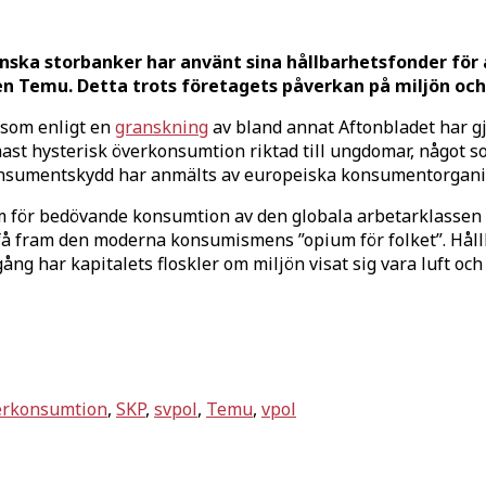
nska storbanker har använt sina hållbarhetsfonder för a
 Temu. Detta trots företagets påverkan på miljön och 
 som enligt en
granskning
av bland annat Aftonbladet har gj
ast hysterisk överkonsumtion riktad till ungdomar, något s
konsumentskydd har anmälts av europeiska konsumentorganis
ram för bedövande konsumtion av den globala arbetarklassen 
t få fram den moderna konsumismens ”opium för folket”. Hål
ng har kapitalets floskler om miljön visat sig vara luft och 
erkonsumtion
,
SKP
,
svpol
,
Temu
,
vpol