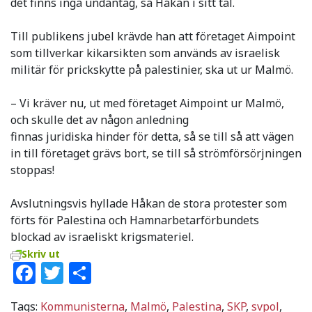
det finns inga undantag, sa Håkan i sitt tal.
Till publikens jubel krävde han att företaget Aimpoint
som tillverkar kikarsikten som används av israelisk
militär för prickskytte på palestinier, ska ut ur Malmö.
– Vi kräver nu, ut med företaget Aimpoint ur Malmö,
och skulle det av någon anledning
finnas juridiska hinder för detta, så se till så att vägen
in till företaget grävs bort, se till så strömförsörjningen
stoppas!
Avslutningsvis hyllade Håkan de stora protester som
förts för Palestina och Hamnarbetarförbundets
blockad av israeliskt krigsmateriel.
Skriv ut
Facebook
Twitter
Dela
Tags:
Kommunisterna
,
Malmö
,
Palestina
,
SKP
,
svpol
,