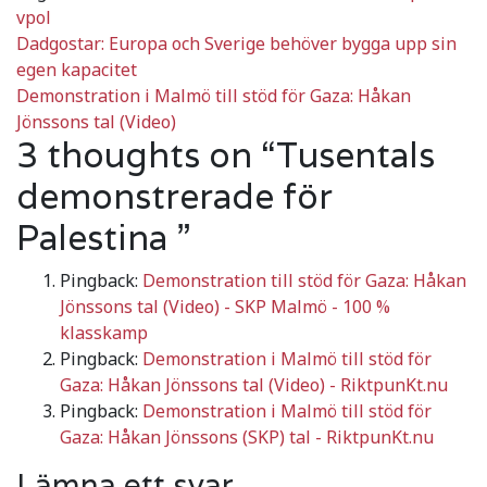
vpol
Inläggsnavigering
Dadgostar: Europa och Sverige behöver bygga upp sin
egen kapacitet
Demonstration i Malmö till stöd för Gaza: Håkan
Jönssons tal (Video)
3 thoughts on “
Tusentals
demonstrerade för
Palestina
”
Pingback:
Demonstration till stöd för Gaza: Håkan
Jönssons tal (Video) - SKP Malmö - 100 %
klasskamp
Pingback:
Demonstration i Malmö till stöd för
Gaza: Håkan Jönssons tal (Video) - RiktpunKt.nu
Pingback:
Demonstration i Malmö till stöd för
Gaza: Håkan Jönssons (SKP) tal - RiktpunKt.nu
Lämna ett svar