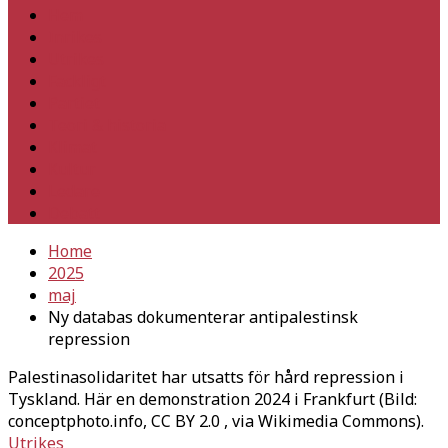
Hem
Inrikes
Utrikes
Fackligt
Partiet
Teori & historia
Klimat
Kultur
Ledare
Debatt
Home
2025
maj
Ny databas dokumenterar antipalestinsk
repression
Palestinasolidaritet har utsatts för hård repression i
Tyskland. Här en demonstration 2024 i Frankfurt (Bild:
conceptphoto.info, CC BY 2.0
, via Wikimedia Commons).
Utrikes