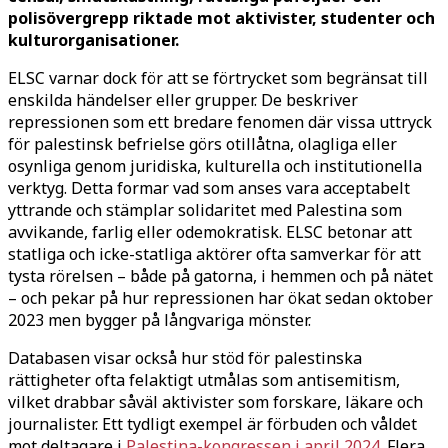
polisövergrepp riktade mot aktivister, studenter och
kulturorganisationer.
ELSC varnar dock för att se förtrycket som begränsat till
enskilda händelser eller grupper. De beskriver
repressionen som ett bredare fenomen där vissa uttryck
för palestinsk befrielse görs otillåtna, olagliga eller
osynliga genom juridiska, kulturella och institutionella
verktyg. Detta formar vad som anses vara acceptabelt
yttrande och stämplar solidaritet med Palestina som
avvikande, farlig eller odemokratisk. ELSC betonar att
statliga och icke-statliga aktörer ofta samverkar för att
tysta rörelsen – både på gatorna, i hemmen och på nätet
– och pekar på hur repressionen har ökat sedan oktober
2023 men bygger på långvariga mönster.
Databasen visar också hur stöd för palestinska
rättigheter ofta felaktigt utmålas som antisemitism,
vilket drabbar såväl aktivister som forskare, läkare och
journalister. Ett tydligt exempel är förbuden och våldet
mot deltagare i
Palestina-kongressen i april 2024
. Flera