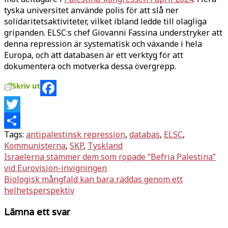
tyska universitet använde polis för att slå ner
solidaritetsaktiviteter, vilket ibland ledde till olagliga
gripanden. ELSC:s chef Giovanni Fassina understryker att
denna repression är systematisk och växande i hela
Europa, och att databasen är ett verktyg för att
dokumentera och motverka dessa övergrepp.
Skriv ut
Facebook
Twitter
Tags:
antipalestinsk repression
,
databas
,
ELSC
,
Dela
Kommunisterna
,
SKP
,
Tyskland
Inläggsnavigering
Israelerna stämmer dem som ropade ”Befria Palestina”
vid Eurovision-invigningen
Biologisk mångfald kan bara räddas genom ett
helhetsperspektiv
Lämna ett svar