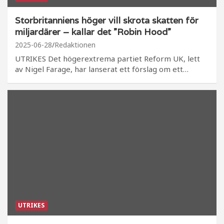
Storbritanniens höger vill skrota skatten för
miljardärer – kallar det ”Robin Hood”
2025-06-28
Redaktionen
UTRIKES Det högerextrema partiet Reform UK, lett
av Nigel Farage, har lanserat ett förslag om ett…
UTRIKES