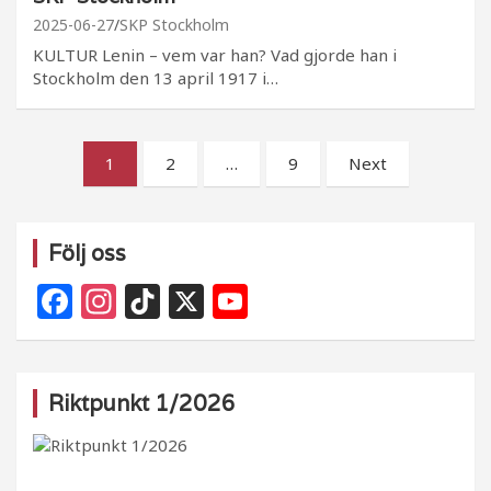
2025-06-27
SKP Stockholm
KULTUR Lenin – vem var han? Vad gjorde han i
Stockholm den 13 april 1917 i…
Sidnumrering
1
2
…
9
Next
för
inlägg
Följ oss
F
In
Ti
X
Y
a
st
k
o
c
a
T
u
e
g
o
T
Riktpunkt 1/2026
b
ra
k
u
o
m
b