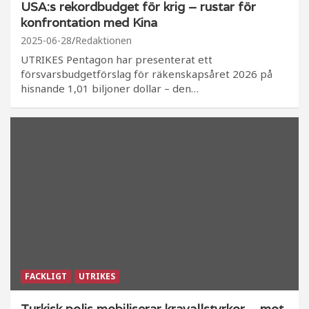
USA:s rekordbudget för krig – rustar för
konfrontation med Kina
2025-06-28
Redaktionen
UTRIKES Pentagon har presenterat ett
försvarsbudgetförslag för räkenskapsåret 2026 på
hisnande 1,01 biljoner dollar – den…
FACKLIGT
UTRIKES
Turkisk polis mobiliserar kravallstyrkor – mot