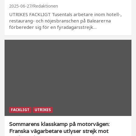
2025-06-27
Redaktionen
UTRIKES FACKLIGT Tusentals arbetare inom hotell-,
restaurang- och nöjesbranschen på Balearerna
förbereder sig för en fyradagarsstrejk…
FACKLIGT
UTRIKES
Sommarens klasskamp på motorvägen:
Franska vägarbetare utlyser strejk mot