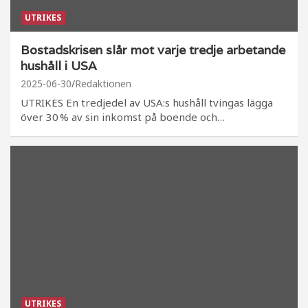
UTRIKES
Bostadskrisen slår mot varje tredje arbetande
hushåll i USA
2025-06-30
Redaktionen
UTRIKES En tredjedel av USA:s hushåll tvingas lägga
över 30 % av sin inkomst på boende och…
UTRIKES