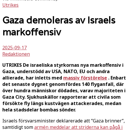
Utrikes
Gaza demoleras av Israels
markoffensiv
2025-09-17
Redaktionen
UTRIKES De israeliska styrkornas nya markoffensiv i
Gaza, understödd av USA, NATO, EU och andra
allierade, har inletts med
massiv förstörelse
. Enbart
det senaste dygnet genomfördes 140 flyganfall, där
över hundra människor dödades, varav majoriteten i
Gaza City. Sjukhuskällor rapporterar att civila som
försökte fly längs kustvägen attackerades, medan
hela stadsdelar bombas sönder.
Israels försvarsminister deklarerade att ”Gaza brinner”,
samtidigt som
armén meddelar att striderna kan pågå i