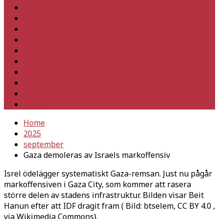
Hem
Inrikes
Utrikes
Fackligt
Partiet
Teori & historia
Klimat
Kultur
Ledare
Debatt
Home
2025
september
Gaza demoleras av Israels markoffensiv
Isrel ödelägger systematiskt Gaza-remsan. Just nu pågår
markoffensiven i Gaza City, som kommer att rasera
större delen av stadens infrastruktur. Bilden visar Beit
Hanun efter att IDF dragit fram ( Bild: btselem, CC BY 4.0
,
via Wikimedia Commons).