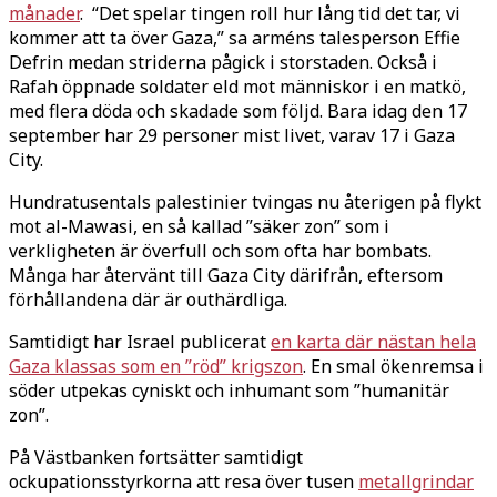
månader
. “Det spelar tingen roll hur lång tid det tar, vi
kommer att ta över Gaza,” sa arméns talesperson Effie
Defrin medan striderna pågick i storstaden. Också i
Rafah öppnade soldater eld mot människor i en matkö,
med flera döda och skadade som följd. Bara idag den 17
september har 29 personer mist livet, varav 17 i Gaza
City.
Hundratusentals palestinier tvingas nu återigen på flykt
mot al-Mawasi, en så kallad ”säker zon” som i
verkligheten är överfull och som ofta har bombats.
Många har återvänt till Gaza City därifrån, eftersom
förhållandena där är outhärdliga.
Samtidigt har Israel publicerat
en karta där nästan hela
Gaza klassas som en ”röd” krigszon
. En smal ökenremsa i
söder utpekas cyniskt och inhumant som ”humanitär
zon”.
På Västbanken fortsätter samtidigt
ockupationsstyrkorna att resa över tusen
metallgrindar