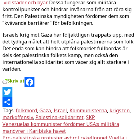
vid städer och byar
. Dessa fungerar som militära
kontrollpunkter och hindrar invånarna från att röra sig
fritt. Den Palestinska myndigheten fördömer dem som
”kvävande barriärer” för befolkningen.
Israels krig mot Gaza har följaktligen trappats upp, med
det tydliga målet att helt utplåna palestinierna som folk.
Det enda som kan hindra att folkmordet fullbordas är
dels det palestinska folkets kamp, men också den
internationella solidaritet som växer sig allt starkare i
världen.
Skriv ut
Facebook
Twitter
Tags:
folkmord
,
Gaza
,
Israel
,
Kommunisterna
,
krigszon
,
Dela
markoffensiv
,
Palestina-solidaritet
,
SKP
Inläggsnavigering
Venezuelas kommunister fördömer USA:s militära
manövrer i Karibiska havet
Pro-palestinska protester avbröt cykelloppet Vuelta i