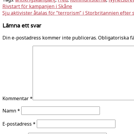
Dela
Inläggsnavigering
Rivstart för kampanjen i Skåne
Sju aktivister åtalas för ”terrorism” i Storbritannien efter s
Lämna ett svar
Din e-postadress kommer inte publiceras.
Obligatoriska f
Kommentar
*
Namn
*
E-postadress
*