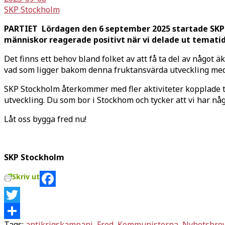
SKP Stockholm
PARTIET Lördagen den 6 september 2025 startade SKP
människor reagerade positivt när vi delade ut temati
Det finns ett behov bland folket av att få ta del av något 
vad som ligger bakom denna fruktansvärda utveckling med o
SKP Stockholm återkommer med fler aktiviteter kopplade t
utveckling. Du som bor i Stockhom och tycker att vi har n
Låt oss bygga fred nu!
SKP Stockholm
Skriv ut
Facebook
Twitter
Tags:
antikrigskampanj
,
Fred
,
Kommunisterna
,
Nyhetsbre