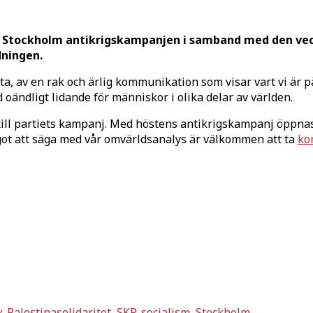
 Stockholm antikrigskampanjen i samband med den vec
dningen.
äkta, av en rak och ärlig kommunikation som visar vart vi är
ändligt lidande för människor i olika delar av världen.
ill partiets kampanj. Med höstens antikrigskampanj öppnas
ågot att säga med vår omvärldsanalys är välkommen att ta
ko
v
,
Palestinasolidaritet
,
SKP
,
socialism
,
Stockholm