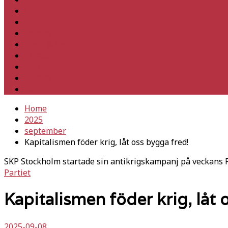
Utrikes
Fackligt
Partiet
Teori & historia
Klimat
Kultur
Ledare
Debatt
Home
2025
september
Kapitalismen föder krig, låt oss bygga fred!
SKP Stockholm startade sin antikrigskampanj på veckans P
Partiet
Kapitalismen föder krig, låt 
2025-09-08