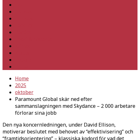
Hem
Inrikes
Utrikes
Fackligt
Partiet
Teori & historia
Klimat
Kultur
Ledare
Debatt
Home
2025
oktober
Paramount Global skär ned efter
sammanslagningen med Skydance – 2 000 arbetare
förlorar sina jobb
Den nya koncernledningen, under David Ellison,
motiverar beslutet med behovet av “effektivisering” och
“framtidsorientering” – klassiska kodord för vad det