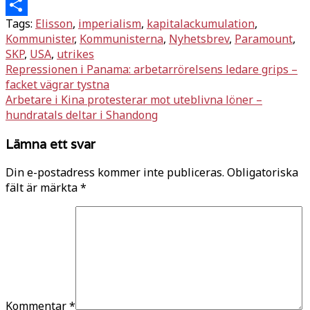
Twitter
Tags:
Elisson
,
imperialism
,
kapitalackumulation
,
Dela
Kommunister
,
Kommunisterna
,
Nyhetsbrev
,
Paramount
,
SKP
,
USA
,
utrikes
Inläggsnavigering
Repressionen i Panama: arbetarrörelsens ledare grips –
facket vägrar tystna
Arbetare i Kina protesterar mot uteblivna löner –
hundratals deltar i Shandong
Lämna ett svar
Din e-postadress kommer inte publiceras.
Obligatoriska
fält är märkta
*
Kommentar
*