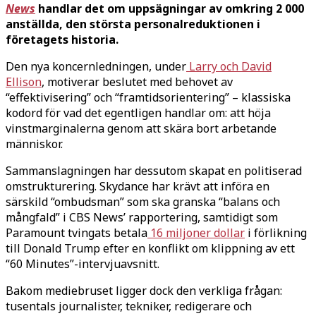
News
handlar det om uppsägningar av omkring 2 000
anställda, den största personalreduktionen i
företagets historia.
Den nya koncernledningen, under
Larry och David
Ellison
, motiverar beslutet med behovet av
“effektivisering” och “framtidsorientering” – klassiska
kodord för vad det egentligen handlar om: att höja
vinstmarginalerna genom att skära bort arbetande
människor.
Sammanslagningen har dessutom skapat en politiserad
omstrukturering. Skydance har krävt att införa en
särskild “ombudsman” som ska granska “balans och
mångfald” i CBS News’ rapportering, samtidigt som
Paramount tvingats betala
16 miljoner dollar
i förlikning
till Donald Trump efter en konflikt om klippning av ett
“60 Minutes”-intervjuavsnitt.
Bakom mediebruset ligger dock den verkliga frågan:
tusentals journalister, tekniker, redigerare och