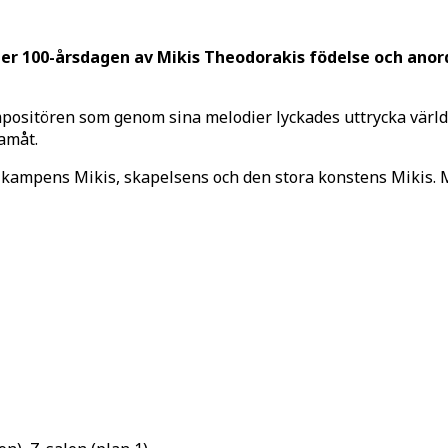
er 100-årsdagen av Mikis Theodorakis födelse och anord
mpositören som genom sina melodier lyckades uttrycka världe
ramåt.
 kampens Mikis, skapelsens och den stora konstens Mikis. Mi