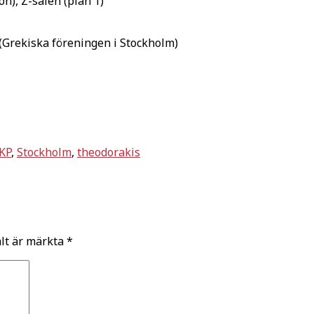
), Z-salen (plan 1)
8 (Grekiska föreningen i Stockholm)
KP
,
Stockholm
,
theodorakis
ält är märkta
*