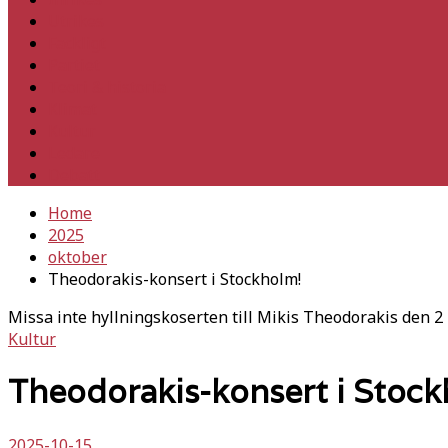
Utrikes
Fackligt
Partiet
Teori & historia
Klimat
Kultur
Ledare
Debatt
Home
2025
oktober
Theodorakis-konsert i Stockholm!
Missa inte hyllningskoserten till Mikis Theodorakis den 2
Kultur
Theodorakis-konsert i Stoc
2025-10-15