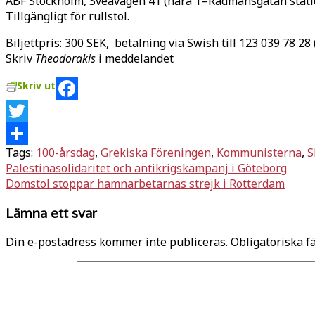
ABF Stockholm, Sveavägen 41 (nära T–Rådmansgatan station
Tillgängligt för rullstol.
Biljettpris: 300 SEK, betalning via Swish till 123 039 78 2
Skriv
Theodorakis
i meddelandet
Skriv ut
Facebook
Twitter
Tags:
100-årsdag
,
Grekiska Föreningen
,
Kommunisterna
,
S
Dela
Inläggsnavigering
Palestinasolidaritet och antikrigskampanj i Göteborg
Domstol stoppar hamnarbetarnas strejk i Rotterdam
Lämna ett svar
Din e-postadress kommer inte publiceras.
Obligatoriska f