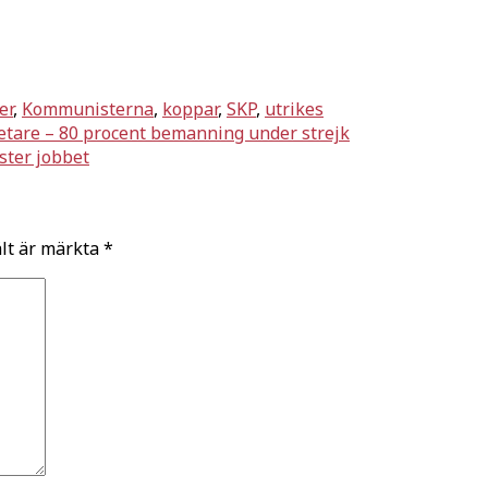
er
,
Kommunisterna
,
koppar
,
SKP
,
utrikes
betare – 80 procent bemanning under strejk
ster jobbet
ält är märkta
*