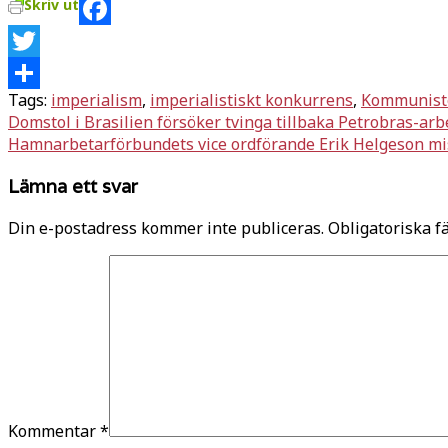
Skriv ut
Facebook
Twitter
Tags:
imperialism
,
imperialistiskt konkurrens
,
Kommunist
Dela
Inläggsnavigering
Domstol i Brasilien försöker tvinga tillbaka Petrobras-ar
Hamnarbetarförbundets vice ordförande Erik Helgeson mi
Lämna ett svar
Din e-postadress kommer inte publiceras.
Obligatoriska f
Kommentar
*