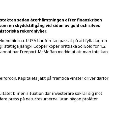
stakten sedan återhämtningen efter finanskrisen
om en skyddstillgång vid sidan av guld och silver.
historiska rekordnivåer.
ekonomierna. I USA har företag passat på att fylla lagren
: statliga Jiangxi Copper köper brittiska SolGold för 1,2
and annat har Freeport-McMoRan meddelat att man inte kan
lfordon. Kapitalets jakt på framtida vinster driver därför
atet blir en situation där investerare säkrar sig mot
dare press på naturresurserna, utan någon proläter