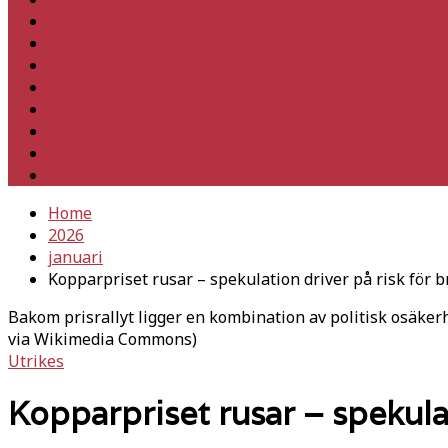
Utrikes
Fackligt
Partiet
Teori & historia
Klimat
Kultur
Ledare
Debatt
Home
2026
januari
Kopparpriset rusar – spekulation driver på risk för b
Bakom prisrallyt ligger en kombination av politisk osäker
via Wikimedia Commons)
Utrikes
Kopparpriset rusar – spekulat