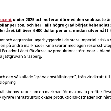
rocent
under 2025 och noterar därmed den snabbaste år
ar per ton, och har i allt högre grad börjat behandlas s
 året till över 4 400 dollar per uns, medan silver nått 
et och aggressivt lagerbyggande i de stora imperialistiska 
ngen på andra marknader. Kina svarar med egen resursstrategi
et i Ecuador. Läget förvärras av produktionsstörningar – bl
ska jättgruvan Grasberg.
 den så kallade “gröna omställningen”, från vindkraft till e
plöpning.
lsbehov, utan som en marknad för maximala profiter. Result
v dyrare infrastruktur, ökade produktionskostnader och hår