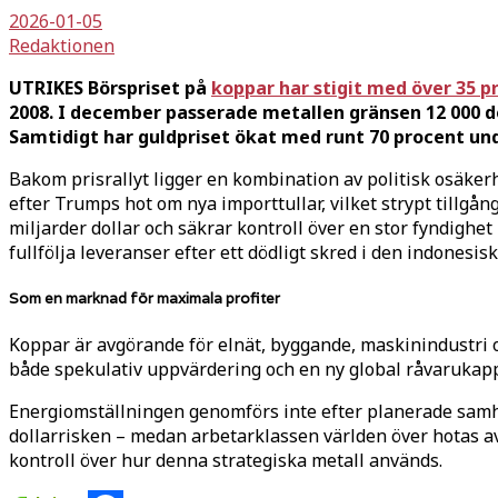
2026-01-05
Redaktionen
UTRIKES Börspriset på
koppar har stigit med över 35 p
2008. I december passerade metallen gränsen 12 000 doll
Samtidigt har guldpriset ökat med runt 70 procent under
Bakom prisrallyt ligger en kombination av politisk osäkerh
efter Trumps hot om nya importtullar, vilket strypt tillgå
miljarder dollar och säkrar kontroll över en stor fyndigh
fullfölja leveranser efter ett dödligt skred i den indonesi
Som en marknad för maximala profiter
Koppar är avgörande för elnät, byggande, maskinindustri och
både spekulativ uppvärdering och en ny global råvarukap
Energiomställningen genomförs inte efter planerade samhäl
dollarrisken – medan arbetarklassen världen över hotas a
kontroll över hur denna strategiska metall används.