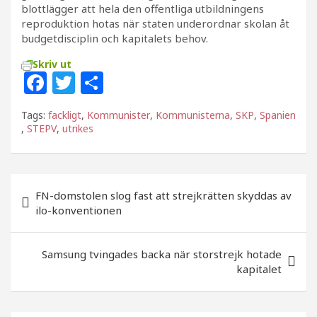
blottlägger att hela den offentliga utbildningens
reproduktion hotas när staten underordnar skolan åt
budgetdisciplin och kapitalets behov.
Skriv ut
F
T
D
a
w
el
Tags:
fackligt
,
Kommunister
,
Kommunisterna
,
SKP
,
Spanien
c
itt
a
,
STEPV
,
utrikes
e
e
b
r
Inläggsnavigering
o
FN-domstolen slog fast att strejkrätten skyddas av
ilo-konventionen
o
k
Samsung tvingades backa när storstrejk hotade
kapitalet