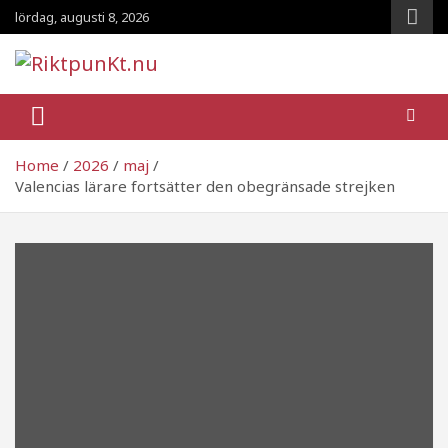
Skip
lördag, augusti 8, 2026
to
content
RiktpunKt.nu
En klassmedveten tidning!
Home
2026
maj
Valencias lärare fortsätter den obegränsade strejken