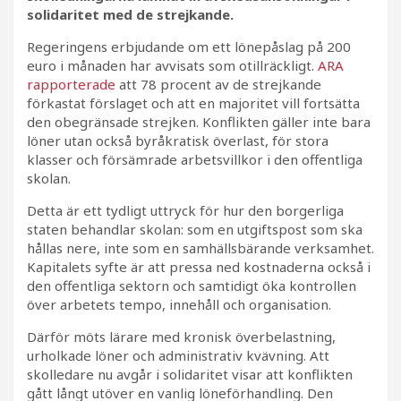
solidaritet med de strejkande.
Regeringens erbjudande om ett lönepåslag på 200
euro i månaden har avvisats som otillräckligt.
ARA
rapporterade
att 78 procent av de strejkande
förkastat förslaget och att en majoritet vill fortsätta
den obegränsade strejken. Konflikten gäller inte bara
löner utan också byråkratisk överlast, för stora
klasser och försämrade arbetsvillkor i den offentliga
skolan.
Detta är ett tydligt uttryck för hur den borgerliga
staten behandlar skolan: som en utgiftspost som ska
hållas nere, inte som en samhällsbärande verksamhet.
Kapitalets syfte är att pressa ned kostnaderna också i
den offentliga sektorn och samtidigt öka kontrollen
över arbetets tempo, innehåll och organisation.
Därför möts lärare med kronisk överbelastning,
urholkade löner och administrativ kvävning. Att
skolledare nu avgår i solidaritet visar att konflikten
gått långt utöver en vanlig löneförhandling. Den