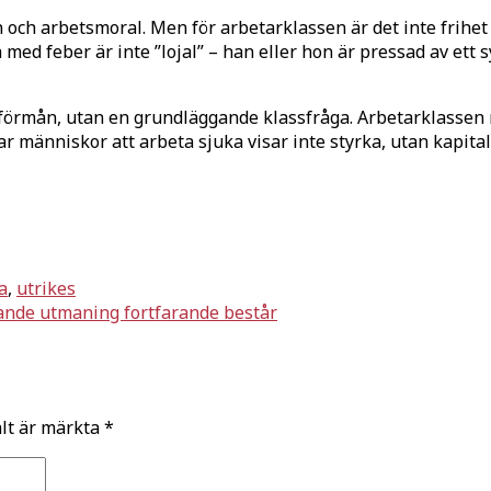
in och arbetsmoral. Men för arbetarklassen är det inte frihet
med feber är inte ”lojal” – han eller hon är pressad av et
ll förmån, utan en grundläggande klassfråga. Arbetarklassen
r människor att arbeta sjuka visar inte styrka, utan kapital
a
,
utrikes
ande utmaning fortfarande består
ält är märkta
*