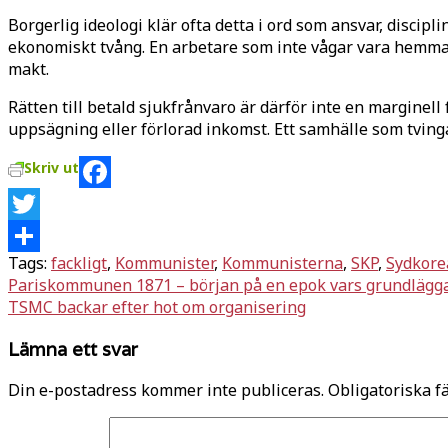
Borgerlig ideologi klär ofta detta i ord som ansvar, discipl
ekonomiskt tvång. En arbetare som inte vågar vara hemma 
makt.
Rätten till betald sjukfrånvaro är därför inte en margine
uppsägning eller förlorad inkomst. Ett samhälle som tvinga
Skriv ut
Facebook
Twitter
Tags:
fackligt
,
Kommunister
,
Kommunisterna
,
SKP
,
Sydkore
Dela
Inläggsnavigering
Pariskommunen 1871 – början på en epok vars grundlägg
TSMC backar efter hot om organisering
Lämna ett svar
Din e-postadress kommer inte publiceras.
Obligatoriska f