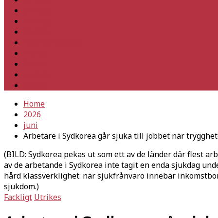
Utrikes
Fackligt
Partiet
Teori & historia
Klimat
Kultur
Ledare
Debatt
Home
2026
juni
Arbetare i Sydkorea går sjuka till jobbet när trygghe
(BILD: Sydkorea pekas ut som ett av de länder där flest ar
av de arbetande i Sydkorea inte tagit en enda sjukdag und
hård klassverklighet: när sjukfrånvaro innebär inkomstbort
sjukdom.)
Fackligt
Utrikes