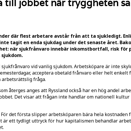
 till jobbet när tryggheten s
er där flest arbetare avstår från att ta sjukledigt. En
inte tagit en enda sjukdag under det senaste året. Bako
het: när sjukfrånvaro innebär inkomstbortfall, risk för
s sjukdom.
 sjukfrånvaro vid vanlig sjukdom. Arbetsköpare är inte skyld
esterdagar, acceptera obetald frånvaro eller helt enkelt for
 arbetsrättslig fråga.
som återges anges att Ryssland också har en hög andel arbet
a jobbet. Det visar att frågan inte handlar om nationell kult
t. För det första slipper arbetsköparen bära hela kostnaden 
 är ett tydligt uttryck för hur kapitalismen behandlar arbe
t.