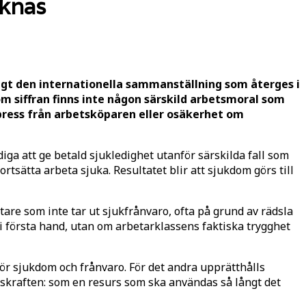
aknas
ligt den internationella sammanställning som återges i
m siffran finns inte någon särskild arbetsmoral som
 press från arbetsköparen eller osäkerhet om
iga att ge betald sjukledighet utanför särskilda fall som
tsätta arbeta sjuka. Resultatet blir att sjukdom görs till
are som inte tar ut sjukfrånvaro, ofta på grund av rädsla
ur i första hand, utan om arbetarklassens faktiska trygghet
för sjukdom och frånvaro. För det andra upprätthålls
tskraften: som en resurs som ska användas så långt det