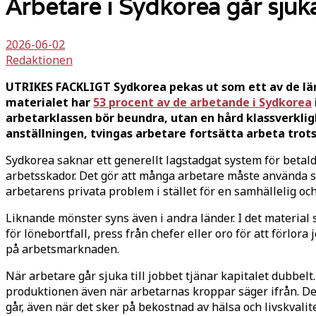
Arbetare i Sydkorea går sjuka
2026-06-02
Redaktionen
UTRIKES FACKLIGT Sydkorea pekas ut som ett av de länd
materialet har
53 procent av de arbetande i Sydkorea
arbetarklassen bör beundra, utan en hård klassverklig
anställningen, tvingas arbetare fortsätta arbeta trot
Sydkorea saknar ett generellt lagstadgat system för betald
arbetsskador. Det gör att många arbetare måste använda sem
arbetarens privata problem i stället för en samhällelig och
Liknande mönster syns även i andra länder. I det material 
för lönebortfall, press från chefer eller oro för att förlor
på arbetsmarknaden.
När arbetare går sjuka till jobbet tjänar kapitalet dubbel
produktionen även när arbetarnas kroppar säger ifrån. Det
går, även när det sker på bekostnad av hälsa och livskvalite