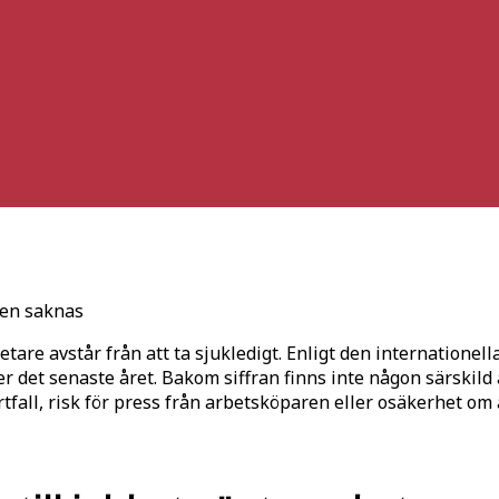
ten saknas
betare avstår från att ta sjukledigt. Enligt den internatione
er det senaste året. Bakom siffran finns inte någon särski
fall, risk för press från arbetsköparen eller osäkerhet om 