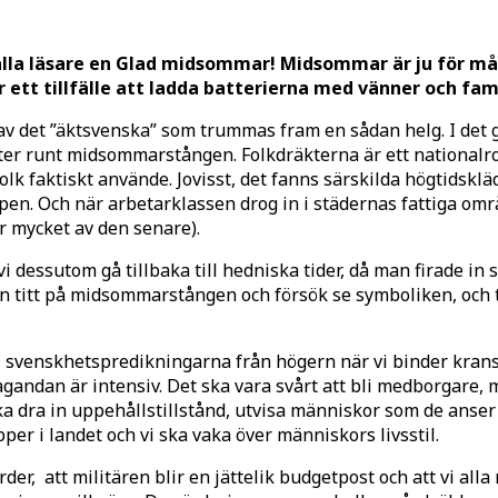
a läsare en Glad midsommar! Midsommar är ju för mång
ett tillfälle att ladda batterierna med vänner och fami
av det ”äktsvenska” som trummas fram en sådan helg. I det 
kter runt midsommarstången. Folkdräkterna är ett nationalr
lk faktiskt använde. Jovisst, det fanns särskilda högtidsklä
kroppen. Och när arbetarklassen drog in i städernas fattiga 
ör mycket av den senare).
 vi dessutom gå tillbaka till hedniska tider, då man firad
n titt på midsommarstången och försök se symboliken, och
ill svenskhetspredikningarna från högern när vi binder kran
gandan är intensiv. Det ska vara svårt att bli medborgare, m
ska dra in uppehållstillstånd, utvisa människor som de anser
per i landet och vi ska vaka över människors livsstil.
er, att militären blir en jättelik budgetpost och att vi alla