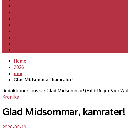
Utrikes
Fackligt
Partiet
Teori & historia
Klimat
Kultur
Ledare
Debatt
Home
2026
juni
Glad Midsommar, kamrater!
Redaktionen önskar Glad Midsommar! (Bild: Roger Von Wald
Krönika
Glad Midsommar, kamrater!
2026-06-19