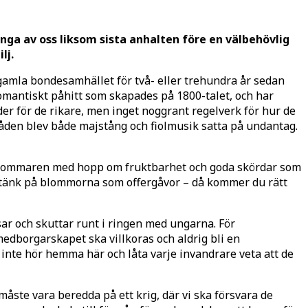
a av oss liksom sista anhalten före en välbehövlig
lj.
gamla bondesamhället för två- eller trehundra år sedan
omantiskt påhitt som skapades på 1800-talet, och har
der för de rikare, men inget noggrant regelverk för hur de
områden blev både majstång och fiolmusik satta på undantag.
e in sommaren med hopp om fruktbarhet och goda skördar som
 tänk på blommorna som offergåvor – då kommer du rätt
sar och skuttar runt i ringen med ungarna. För
edborgarskapet ska villkoras och aldrig bli en
 inte hör hemma här och låta varje invandrare veta att de
 måste vara beredda på ett krig, där vi ska försvara de