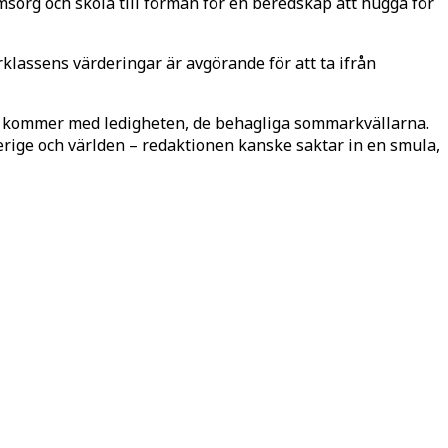
msorg och skola till förmån för en beredskap att hugga för
rklassens värderingar är avgörande för att ta ifrån
pas kommer med ledigheten, de behagliga sommarkvällarna.
rige och världen – redaktionen kanske saktar in en smula,