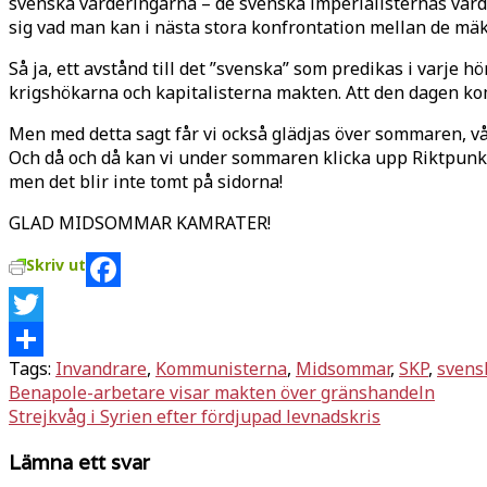
svenska värderingarna – de svenska imperialisternas värde
sig vad man kan i nästa stora konfrontation mellan de mäk
Så ja, ett avstånd till det ”svenska” som predikas i varje 
krigshökarna och kapitalisterna makten. Att den dagen kom
Men med detta sagt får vi också glädjas över sommaren, v
Och då och då kan vi under sommaren klicka upp Riktpunkt
men det blir inte tomt på sidorna!
GLAD MIDSOMMAR KAMRATER!
Skriv ut
Facebook
Twitter
Tags:
Invandrare
,
Kommunisterna
,
Midsommar
,
SKP
,
svens
Dela
Inläggsnavigering
Benapole-arbetare visar makten över gränshandeln
Strejkvåg i Syrien efter fördjupad levnadskris
Lämna ett svar