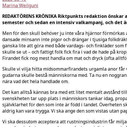
Marina Weilguni
REDAKTÖRENS KRÖNIKA Riktpunkts redaktion önskar all
semester och sedan en intensiv valkampanj, och det är 
Men för den skull behöver ju inte våra hjärnor förmörkas 
dansade minsann inte pigor och drängar i tjusiga folkdrä
ganska lite att göra med både vardags- och finkläder som fo
skulle se ut – och fattigt folk fick fira i vad de hade på 
Firandet fick nog mest handla om mat och dryck (ofta alltf
Skulle vi vilja hitta midsommarfirandets urgamla anor får
gudarna skulle bestå människorna med. Ta nu en noggran
nära vad det hela handlade om.
Det kan alltså kännas bra med ett litet mentalt avstånd t
svenskheten tar upp plats i människors tankar idag, propa
självklarhet för den som inte är född i landet. Överheten 
aldrig kan vara trygga. Vi ska ange den som vistas utan pap
Vi ska dessutom acceptera att rustningsindustrin får miljard