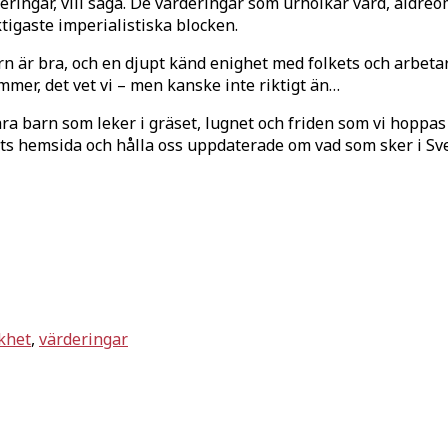
ringar, vill säga. De värderingar som urholkar vård, äldreo
tigaste imperialistiska blocken.
hörn är bra, och en djupt känd enighet med folkets och arbeta
mer, det vet vi – men kanske inte riktigt än…
åra barn som leker i gräset, lugnet och friden som vi hop
s hemsida och hålla oss uppdaterade om vad som sker i Sve
khet
,
värderingar