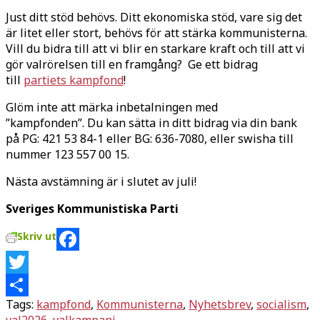
Just ditt stöd behövs. Ditt ekonomiska stöd, vare sig det
är litet eller stort, behövs för att stärka kommunisterna.
Vill du bidra till att vi blir en starkare kraft och till att vi
gör valrörelsen till en framgång? Ge ett bidrag
till
partiets kampfond
!
Glöm inte att märka inbetalningen med
”kampfonden”. Du kan sätta in ditt bidrag via din bank
på PG: 421 53 84-1 eller BG: 636-7080, eller swisha till
nummer 123 557 00 15.
Nästa avstämning är i slutet av juli!
Sveriges Kommunistiska Parti
Skriv ut
Facebook
Twitter
Tags:
kampfond
,
Kommunisterna
,
Nyhetsbrev
,
socialism
,
Dela
val2026
,
valkampanj