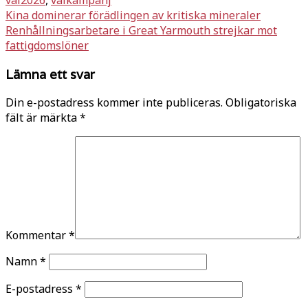
Inläggsnavigering
Kina dominerar förädlingen av kritiska mineraler
Renhållningsarbetare i Great Yarmouth strejkar mot
fattigdomslöner
Lämna ett svar
Din e-postadress kommer inte publiceras.
Obligatoriska
fält är märkta
*
Kommentar
*
Namn
*
E-postadress
*