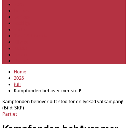
Hem
Inrikes
Utrikes
Fackligt
Partiet
Teori & historia
Klimat
Kultur
Ledare
Debatt
Home
2026
juli
Kampfonden behöver mer stöd!
Kampfonden behöver ditt stöd för en lyckad valkampanj!
(Bild: SKP)
Partiet