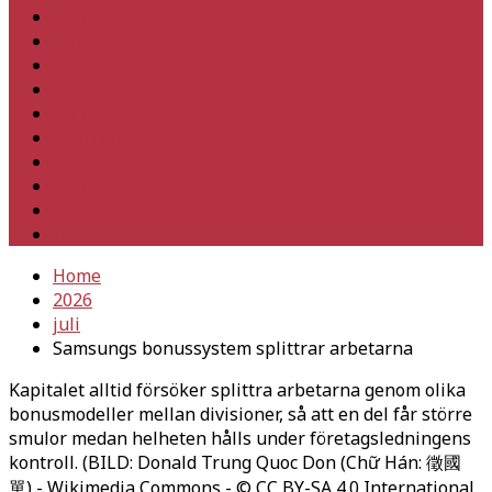
Hem
Inrikes
Utrikes
Fackligt
Partiet
Teori & historia
Klimat
Kultur
Ledare
Debatt
Home
2026
juli
Samsungs bonussystem splittrar arbetarna
Kapitalet alltid försöker splittra arbetarna genom olika
bonusmodeller mellan divisioner, så att en del får större
smulor medan helheten hålls under företagsledningens
kontroll. (BILD: Donald Trung Quoc Don (Chữ Hán: 徵國
單) - Wikimedia Commons - © CC BY-SA 4.0 International.