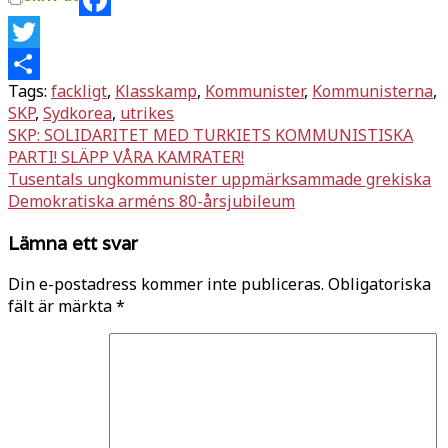
Facebook
Twitter
Tags:
fackligt
,
Klasskamp
,
Kommunister
,
Kommunisterna
,
Dela
SKP
,
Sydkorea
,
utrikes
Inläggsnavigering
SKP: SOLIDARITET MED TURKIETS KOMMUNISTISKA
PARTI! SLÄPP VÅRA KAMRATER!
Tusentals ungkommunister uppmärksammade grekiska
Demokratiska arméns 80-årsjubileum
Lämna ett svar
Din e-postadress kommer inte publiceras.
Obligatoriska
fält är märkta
*