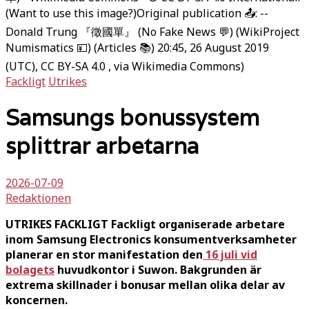
(Want to use this image?)Original publication 📤: --
Donald Trung 『徵國單』 (No Fake News 💬) (WikiProject
Numismatics 💴) (Articles 📚) 20:45, 26 August 2019
(UTC), CC BY-SA 4.0
, via Wikimedia Commons)
Fackligt
Utrikes
Samsungs bonussystem
splittrar arbetarna
2026-07-09
Redaktionen
UTRIKES FACKLIGT Fackligt organiserade arbetare
inom Samsung Electronics konsumentverksamheter
planerar en stor manifestation den
16 juli vid
bolagets
huvudkontor i Suwon. Bakgrunden är
extrema skillnader i bonusar mellan olika delar av
koncernen.