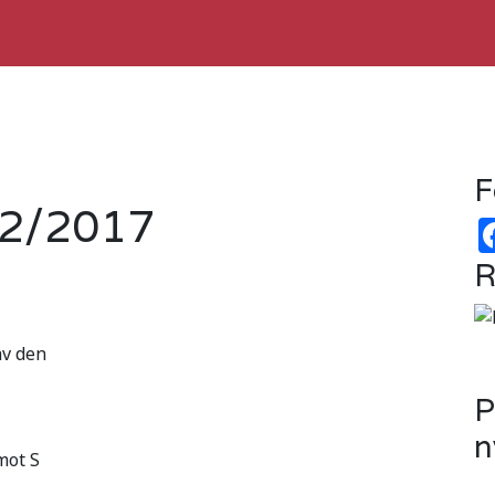
F
 2/2017
R
av den
P
n
mot S