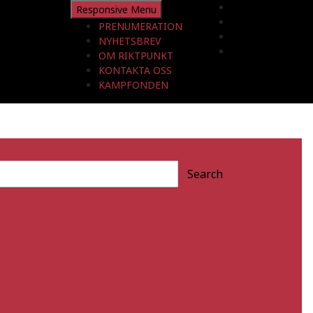
Responsive Menu
PRENUMERATION
NYHETSBREV
OM RIKTPUNKT
KONTAKTA OSS
KAMPFONDEN
Search