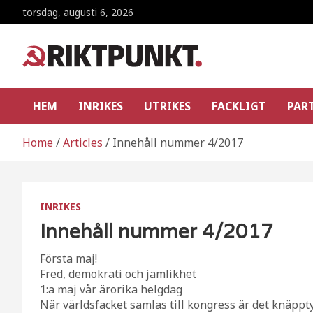
Skip
torsdag, augusti 6, 2026
to
content
RiktpunKt.nu
En klassmedveten tidning!
HEM
INRIKES
UTRIKES
FACKLIGT
PAR
Home
Articles
Innehåll nummer 4/2017
INRIKES
Innehåll nummer 4/2017
Första maj!
Fred, demokrati och jämlikhet
1:a maj vår ärorika helgdag
När världsfacket samlas till kongress är det knäppty