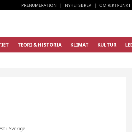
PRENUMERATION
NYHETSBREV
OM RIKTPUNKT
TIET
TEORI & HISTORIA
KLIMAT
KULTUR
LE
st i Sverige