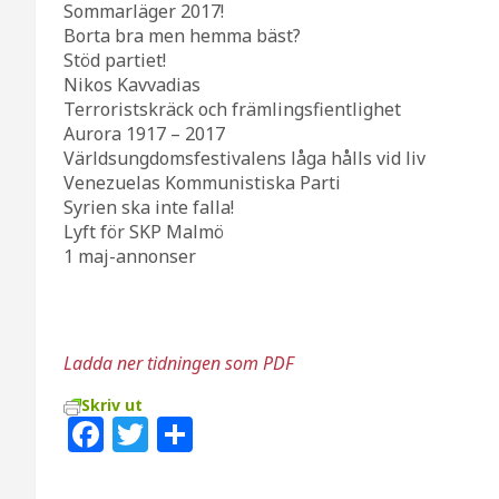
Sommarläger 2017!
Borta bra men hemma bäst?
Stöd partiet!
Nikos Kavvadias
Terroristskräck och främlingsfientlighet
Aurora 1917 – 2017
Världsungdomsfestivalens låga hålls vid liv
Venezuelas Kommunistiska Parti
Syrien ska inte falla!
Lyft för SKP Malmö
1 maj-annonser
Ladda ner tidningen som PDF
Skriv ut
F
T
D
a
w
el