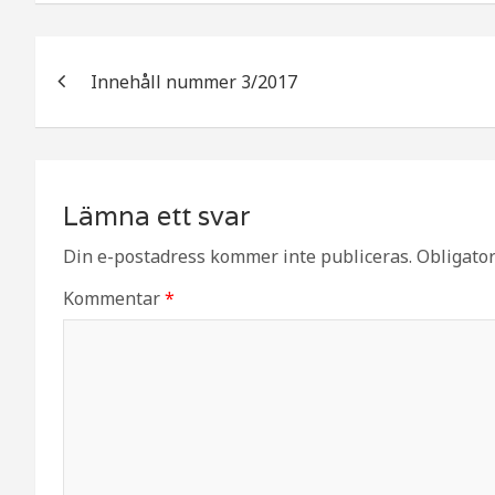
c
itt
a
e
e
Inläggsnavigering
b
r
Innehåll nummer 3/2017
o
o
k
Lämna ett svar
Din e-postadress kommer inte publiceras.
Obligator
Kommentar
*