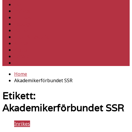
Hem
Inrikes
Utrikes
Fackligt
Partiet
Teori & historia
Klimat
Kultur
Ledare
Debatt
Home
Akademikerförbundet SSR
Etikett:
Akademikerförbundet SSR
Inrikes