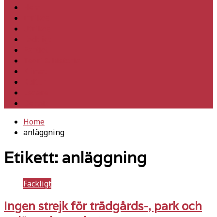
Hem
Inrikes
Utrikes
Fackligt
Partiet
Teori & historia
Klimat
Kultur
Ledare
Debatt
Home
anläggning
Etikett:
anläggning
Fackligt
Ingen strejk för trädgårds-, park och