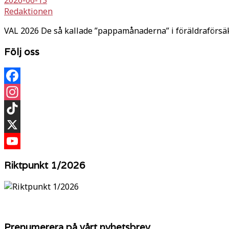
Redaktionen
VAL 2026 De så kallade ”pappamånaderna” i föräldraförsäkr
Följ oss
Facebook
Instagram
TikTok
X
YouTube
Riktpunkt 1/2026
Prenumerera på vårt nyhetsbrev