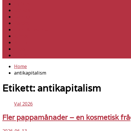
Inrikes
Utrikes
Fackligt
Partiet
Teori & historia
Klimat
Kultur
Ledare
Debatt
Home
antikapitalism
Etikett:
antikapitalism
Val 2026
Fler pappamånader – en kosmetisk frå
2026-06-13